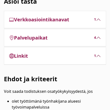
Asioi tästä
Verkkoasiointikanavat
1
Palvelupaikat
4
Linkit
1
Ehdot ja kriteerit
Voit saada todistuksen osatyökykyisyydestä, jos
olet työttömänä työnhakijana alueesi
työvoimapalveluissa