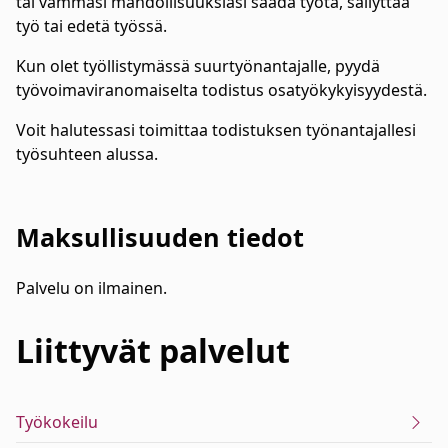
tai vammasi mahdollisuuksiasi saada työtä, säilyttää
työ tai edetä työssä.
Kun olet työllistymässä suurtyönantajalle, pyydä
työvoimaviranomaiselta todistus osatyökykyisyydestä.
Voit halutessasi toimittaa todistuksen työnantajallesi
työsuhteen alussa.
Maksullisuuden tiedot
Palvelu on ilmainen.
Liittyvät
palvelut
Työkokeilu