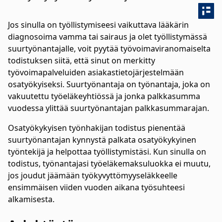
Jos sinulla on työllistymiseesi vaikuttava lääkärin
diagnosoima vamma tai sairaus ja olet työllistymässä
suurtyönantajalle, voit pyytää työvoimaviranomaiselta
todistuksen siitä, että sinut on merkitty
työvoimapalveluiden asiakastietojärjestelmään
osatyökyiseksi. Suurtyönantaja on työnantaja, joka on
vakuutettu työeläkeyhtiössä ja jonka palkkasumma
vuodessa ylittää suurtyönantajan palkkasummarajan.
Osatyökykyisen työnhakijan todistus pienentää
suurtyönantajan kynnystä palkata osatyökykyinen
työntekijä ja helpottaa työllistymistäsi. Kun sinulla on
todistus, työnantajasi työeläkemaksuluokka ei muutu,
jos joudut jäämään työkyvyttömyyseläkkeelle
ensimmäisen viiden vuoden aikana työsuhteesi
alkamisesta.