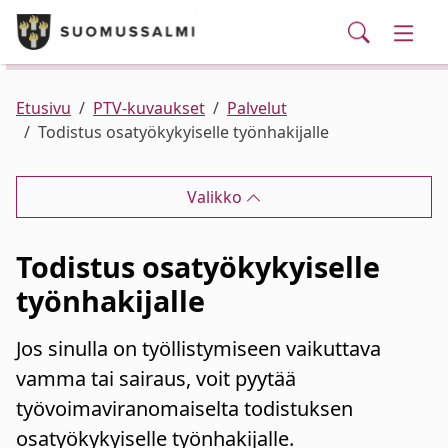
Puhelinluettelo/yhteystiedot
English
Siirry pääsisältöön
Siirry päävalikkoon
Haku
Kunta ja hallinto
Vaihd
Palvelut
Ajankohtaista
Verkkokauppa
Asuminen ja ympäristö
Vaihd
Etusivu
PTV-kuvaukset
Palvelut
Todistus osatyökykyiselle työnhakijalle
Varhaiskasvatus ja koulutus
Vaihd
Valikko
Elinvoima
Vaihd
Todistus osatyökykyiselle
Kulttuuri, vapaa-aika ja nuoret
Vaihd
työnhakijalle
Jos sinulla on työllistymiseen vaikuttava
vamma tai sairaus, voit pyytää
työvoimaviranomaiselta todistuksen
osatyökykyiselle työnhakijalle.