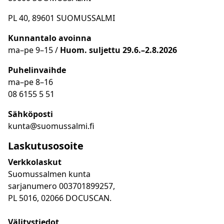
PL 40, 89601 SUOMUSSALMI
Kunnantalo avoinna
ma
–
pe 9
–15 /
Huom.
suljettu 29.6.–2.8.2026
Puhelinvaihde
ma
–
pe 8
–16
08 6155 5 51
Sähköposti
kunta@suomussalmi.fi
Laskutusosoite
Verkkolaskut
Suomussalmen kunta
sarjanumero 003701899257,
PL 5016, 02066 DOCUSCAN.
Välitystiedot