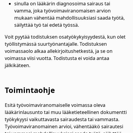
sinulla on lääkärin diagnosoima sairaus tai
vamma, joka työvoimaviranomaisen arvion
mukaan vähentää mahdollisuuksiasi saada työtä,
säilyttää työ tai edetä työssä.
Voit pyytää todistuksen osatyökykyisyydestä, kun olet
työllistymässä suurtyönantajalle. Todistuksen
voimassaolo alkaa allekirjoitushetkestä, ja se on
voimassa viisi vuotta. Todistusta ei voida antaa
jälkikäteen.
Toimintaohje
Esitä työvoimaviranomaiselle voimassa oleva
lääkärinlausunto tai muu lääketieteellinen dokumentti
työkykyysi vaikuttavasta sairaudesta tai vammasta.
Työvoimaviranomainen arvioi, vähentääkö sairautesi