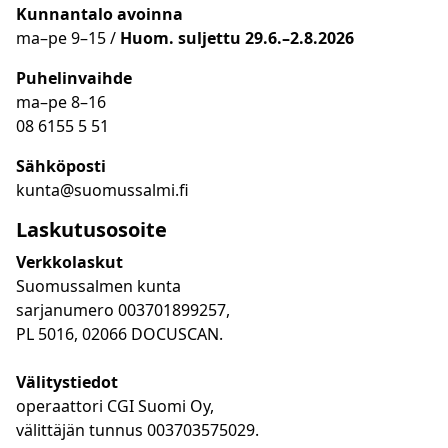
Kunnantalo avoinna
ma
–
pe 9
–15 /
Huom.
suljettu 29.6.–2.8.2026
Puhelinvaihde
ma
–
pe 8
–16
08 6155 5 51
Sähköposti
kunta@suomussalmi.fi
Laskutusosoite
Verkkolaskut
Suomussalmen kunta
sarjanumero 003701899257,
PL 5016, 02066 DOCUSCAN.
Välitystiedot
operaattori CGI Suomi Oy,
välittäjän tunnus 003703575029.