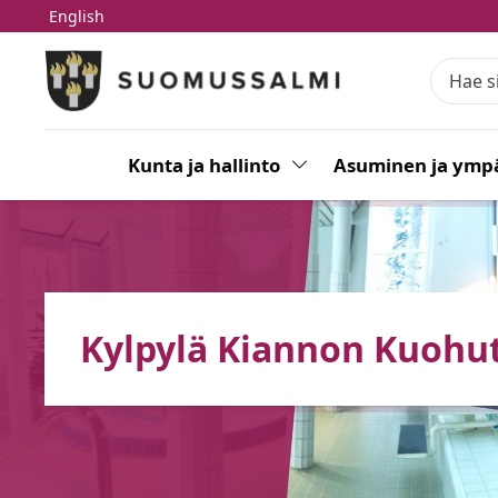
English
Siirry pääsisältöön
Siirry päävalikkoon
Kunta ja hallinto
Vaihda alasvetovalikkoa
Asuminen ja ympä
Kylpylä Kiannon Kuohu