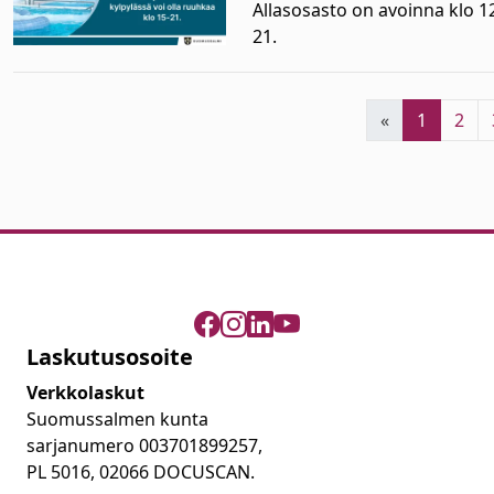
Allasosasto on avoinna klo 12
21.
«
1
2
Laskutusosoite
Verkkolaskut
Suomussalmen kunta
sarjanumero 003701899257,
PL 5016, 02066 DOCUSCAN.