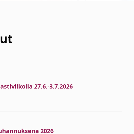
ut
stiviikolla 27.6.-3.7.2026
 juhannuksena 2026