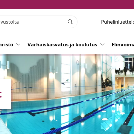
Puhelinluettel
Haku
ristö
Vaihda alasvetovalikkoa
Varhaiskasvatus ja koulutus
Vaihda alasvet
Elinvoim
t