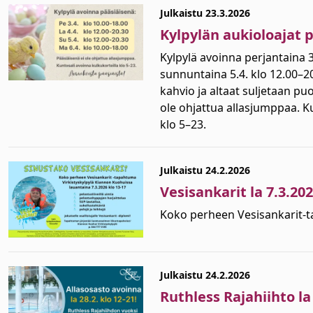
Julkaistu 23.3.2026
Kylpylän aukioloajat 
Kylpylä avoinna perjantaina 3
sunnuntaina 5.4. klo 12.00–2
kahvio ja altaat suljetaan pu
ole ohjattua allasjumppaa. K
klo 5–23.
Julkaistu 24.2.2026
Vesisankarit la 7.3.20
Koko perheen Vesisankarit-ta
Julkaistu 24.2.2026
Ruthless Rajahiihto la