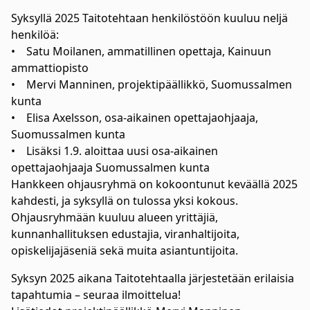
Syksyllä 2025 Taitotehtaan henkilöstöön kuuluu neljä
henkilöä:
• Satu Moilanen, ammatillinen opettaja, Kainuun
ammattiopisto
• Mervi Manninen, projektipäällikkö, Suomussalmen
kunta
• Elisa Axelsson, osa-aikainen opettajaohjaaja,
Suomussalmen kunta
• Lisäksi 1.9. aloittaa uusi osa-aikainen
opettajaohjaaja Suomussalmen kunta
Hankkeen ohjausryhmä on kokoontunut keväällä 2025
kahdesti, ja syksyllä on tulossa yksi kokous.
Ohjausryhmään kuuluu alueen yrittäjiä,
kunnanhallituksen edustajia, viranhaltijoita,
opiskelijajäseniä sekä muita asiantuntijoita.
Syksyn 2025 aikana Taitotehtaalla järjestetään erilaisia
tapahtumia – seuraa ilmoittelua!