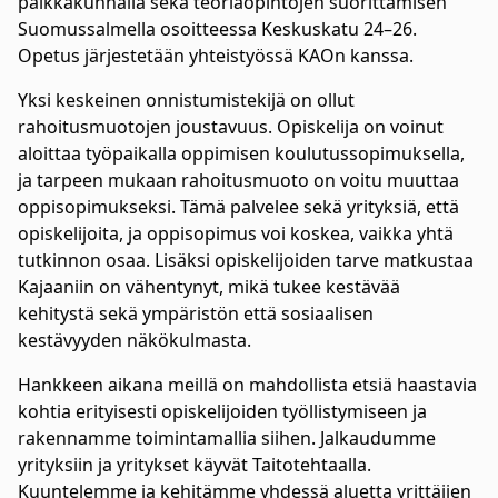
paikkakunnalla sekä teoriaopintojen suorittamisen
Suomussalmella osoitteessa Keskuskatu 24–26.
Opetus järjestetään yhteistyössä KAOn kanssa.
Yksi keskeinen onnistumistekijä on ollut
rahoitusmuotojen joustavuus. Opiskelija on voinut
aloittaa työpaikalla oppimisen koulutussopimuksella,
ja tarpeen mukaan rahoitusmuoto on voitu muuttaa
oppisopimukseksi. Tämä palvelee sekä yrityksiä, että
opiskelijoita, ja oppisopimus voi koskea, vaikka yhtä
tutkinnon osaa. Lisäksi opiskelijoiden tarve matkustaa
Kajaaniin on vähentynyt, mikä tukee kestävää
kehitystä sekä ympäristön että sosiaalisen
kestävyyden näkökulmasta.
Hankkeen aikana meillä on mahdollista etsiä haastavia
kohtia erityisesti opiskelijoiden työllistymiseen ja
rakennamme toimintamallia siihen. Jalkaudumme
yrityksiin ja yritykset käyvät Taitotehtaalla.
Kuuntelemme ja kehitämme yhdessä aluetta yrittäjien