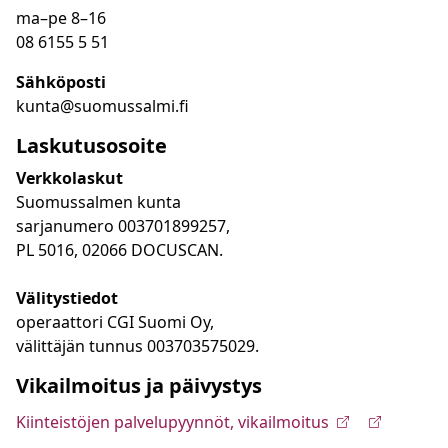
ma
–
pe 8
–16
08 6155 5 51
Sähköposti
kunta@suomussalmi.fi
Laskutusosoite
Verkkolaskut
Suomussalmen kunta
sarjanumero 003701899257,
PL 5016, 02066 DOCUSCAN.
Välitystiedot
operaattori CGI Suomi Oy,
välittäjän tunnus 003703575029.
Vikailmoitus ja päivystys
Kiinteistöjen palvelupyynnöt, vikailmoitus