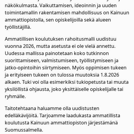
näkökulmasta. Vaikuttamisen, ideoinnin ja uuden
toimintamallin rakentamisen mahdollisuus on Kainuun
ammattiopistolla, sen opiskelijoilla sekä alueen
työllistäjillä.
Ammatillisen koulutuksen rahoitusmalli uudistuu
vuonna 2026, mutta asetusta ei ole vielä annettu.
Uudessa mallissa painotetaan koko tutkinnon
suorittamiseen, valmistumiseen, työllistymiseen ja
jatko-opintoihin siirtymiseen. Myös oppimisen tukeen
ja erityiseen tukeen on tulossa muutoksia 1.8.2026
alkaen. Tuki voi olla esimerkiksi tukiopetusta tai muuta
yksilöllistä ohjausta, joko yksittäiselle opiskelijalle tai
ryhmälle.
Taitotehtaana haluamme olla uudistusten
edelläkävijöitä. Tarjoamme laadukasta ammatillista
koulutusta Kainuun ammattiopiston järjestämänä
Suomussalmella.