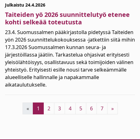
Julkaistu 24.4.2026
Taiteiden yö 2026 suunnittelutyö etenee
kohti selkeää toteutusta
23.4. Suomussalmen pääkirjastolla pidetyssä Taiteiden
yön 2026 suunnittelukokouksessa -jatkettiin siitä mihin
17.3.2026 Suomussalmen kunnan seura- ja
järjestöillassa jäätiin. Tarkastelua ohjasivat erityisesti
yleisölähtöisyys, osallistavuus sekä toimijoiden välinen
yhteistyö. Erityisesti esille nousi tarve selkeämmälle
alueelliselle hallinnalle ja napakammalle
aikataulutukselle.
«
1
2
3
4
5
6
7
»