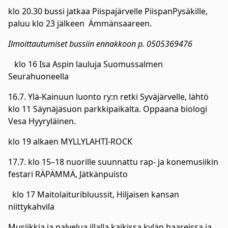
klo 20.30 bussi jatkaa Piispajärvelle PiispanPysäkille,
paluu klo 23 jälkeen
Ämmänsaareen.
Ilmoittautumiset bussiin ennakkoon p. 0505369476
klo 16 Isa Aspin lauluja Suomussalmen
Seurahuoneella
16.7. Ylä-Kainuun luonto ry:n retki Syväjärvelle, lähtö
klo 11 Säynäjäsuon parkkipaikalta. Oppaana biologi
Vesa Hyyryläinen.
klo 19 alkaen MYLLYLAHTI-ROCK
17.7. klo 15–18 nuorille suunnattu rap- ja konemusiikin
festari RÄPÄMMÄ, Jätkänpuisto
klo 17 Maitolaituribluussit, Hiljaisen kansan
niittykahvila
Musiikkia ja palvelua illalla kaikissa kylän baareissa ja