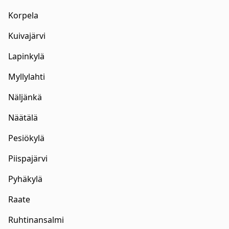
Korpela
Kuivajärvi
Lapinkylä
Myllylahti
Näljänkä
Näätälä
Pesiökylä
Piispajärvi
Pyhäkylä
Raate
Ruhtinansalmi