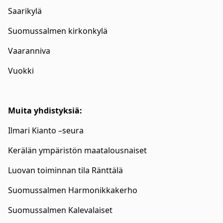
Saarikylä
Suomussalmen kirkonkylä
Vaaranniva
Vuokki
Muita yhdistyksiä:
Ilmari Kianto –seura
Kerälän ympäristön maatalousnaiset
Luovan toiminnan tila Ränttälä
Suomussalmen Harmonikkakerho
Suomussalmen Kalevalaiset