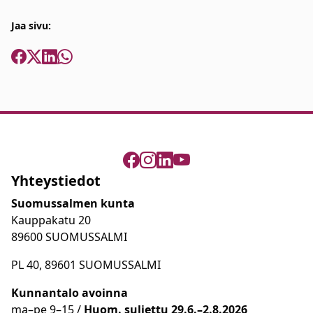
Jaa sivu:
Yhteystiedot
Suomussalmen kunta
Kauppakatu 20
89600 SUOMUSSALMI
PL 40, 89601 SUOMUSSALMI
Kunnantalo avoinna
ma
–
pe 9
–15 /
Huom.
suljettu 29.6.–2.8.2026