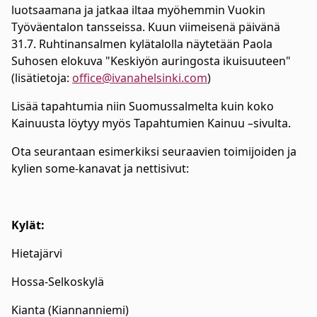
luotsaamana ja jatkaa iltaa myöhemmin Vuokin
Työväentalon tansseissa. Kuun viimeisenä päivänä
31.7. Ruhtinansalmen kylätalolla näytetään Paola
Suhosen elokuva "Keskiyön auringosta ikuisuuteen"
(lisätietoja:
office@ivanahelsinki.com
)
Lisää tapahtumia niin Suomussalmelta kuin koko
Kainuusta löytyy myös Tapahtumien Kainuu –sivulta.
Ota seurantaan esimerkiksi seuraavien toimijoiden ja
kylien some-kanavat ja nettisivut:
Kylät:
Hietajärvi
Hossa-Selkoskylä
Kianta (Kiannanniemi)