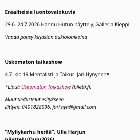
Eräaiheisia luontovalokuvia
29.6.-24.7.2026 Hannu Hutun näyttely, Galleria Kieppi
Vapaa pääsy kirjaston aukioloaikoina
Uskomaton taikashow
4.7. klo 19 Mentalisti ja Taikuri Jari Hynynen*
*Liput:
Uskomaton Taikashow
(biletti.fi)
Muut tiedustelut esitykseen
liittyen: 0401828096, jari.hyn@gmail.com
“Myllykarhu herää”, Ulla Harjun
näyttely (Oulu2026)