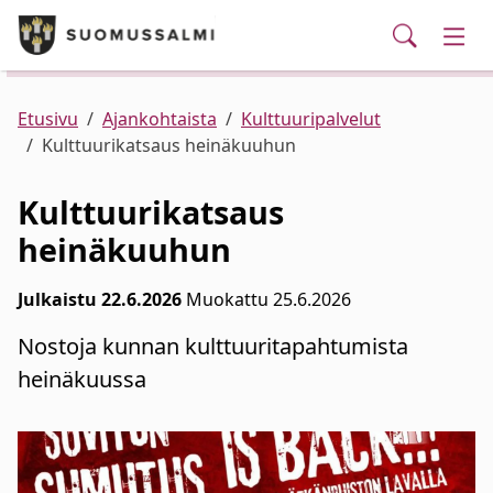
Puhelinluettelo/yhteystiedot
English
Siirry pääsisältöön
Siirry päävalikkoon
Haku
Kunta ja hallinto
Vaih
Palvelut
Ajankohtaista
Verkkokauppa
Asuminen ja ympäristö
Vaih
Etusivu
Ajankohtaista
Kulttuuripalvelut
Kulttuurikatsaus heinäkuuhun
Varhaiskasvatus ja koulutus
Vaih
Kulttuurikatsaus
heinäkuuhun
Elinvoima
Vaih
Julkaistu 22.6.2026
Muokattu 25.6.2026
Kulttuuri, vapaa-aika ja nuoret
Vaih
Nostoja kunnan kulttuuritapahtumista
heinäkuussa