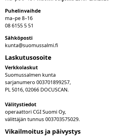
Puhelinvaihde
ma
–
pe 8
–16
08 6155 5 51
Sähköposti
kunta@suomussalmi.fi
Laskutusosoite
Verkkolaskut
Suomussalmen kunta
sarjanumero 003701899257,
PL 5016, 02066 DOCUSCAN.
Välitystiedot
operaattori CGI Suomi Oy,
välittäjän tunnus 003703575029.
Vikailmoitus ja päivystys