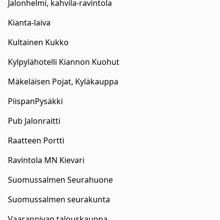
Jalonhelmi, kahvila-ravintola
Kianta-laiva
Kultainen Kukko
Kylpylähotelli Kiannon Kuohut
Mäkeläisen Pojat, Kyläkauppa
PiispanPysäkki
Pub Jalonraitti
Raatteen Portti
Ravintola MN Kievari
Suomussalmen Seurahuone
Suomussalmen seurakunta
Vaarannivan talouskauppa