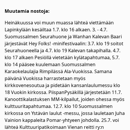
Muutamia nostoja:
Heinäkuussa voi muun muassa lähteä viettämään
Lapinkylään kesäiltaa 1.7. klo 16 alkaen. 3. - 4.7.
Suomussalmen Seurahuone ja Wanhan Kalevan Baari
järjestävät Hey Folks! -minifestivaalin: 3.7. klo 19 soitot
Seurahuoneella ja 4.7. klo 19 Kalevan takapihalla. 4.7.
klo 17 alkaen Pesiöllä vietetään kylätapahtumaa, 5.7.
klo 14 pääsee kuulemaan Suomussalmen
Karaokelaulajia Rimpilässä Ala-Vuokissa. Samana
päivänä Vuokissa harrastetaan myös
kirkkovenesoutua ja pidetään kansanlaulumessu klo
18 Vuokin kirkossa. PiispanPysäkillä järjestetään 11.7.
Kanoottikalastuksen MM-kilpailut, joiden ohessa myös
kulttuuritapahtumaa. 12.7. klo 10 Suomussalmen
kirkossa on Ystävän laulut -messu, jossa lauletaan Juha
Vainion kappaleita Pomar-yhtyeen johdolla. 25.7. voi
lähteä Kulttuuripatikoimaan Vienan reitti ry:n