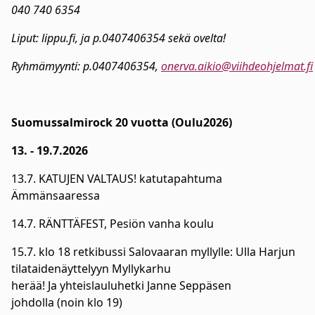
040 740 6354
Liput: lippu.fi, ja p.0407406354 sekä ovelta!
Ryhmämyynti: p.0407406354,
onerva.aikio@viihdeohjelmat.fi
Suomussalmirock 20 vuotta
(Oulu2026)
13. - 19.7.2026
13.7. KATUJEN VALTAUS! katutapahtuma
Ämmänsaaressa
14.7. RÄNTTÄFEST, Pesiön vanha koulu
15.7. klo 18 retkibussi Salovaaran myllylle: Ulla Harjun
tilataidenäyttelyyn Myllykarhu
herää! Ja yhteislauluhetki Janne Seppäsen
johdolla (noin klo 19)