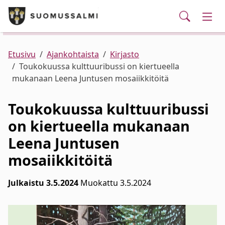
Puhelinluettelo/yhteystiedot
English
Siirry pääsisältöön
Siirry päävalikkoon
Haku
Kunta ja hallinto
Vaih
Palvelut
Ajankohtaista
Verkkokauppa
Asuminen ja ympäristö
Vaih
Etusivu
Ajankohtaista
Kirjasto
Toukokuussa kulttuuribussi on kiertueella
mukanaan Leena Juntusen mosaiikkitöitä
Varhaiskasvatus ja koulutus
Vaih
Toukokuussa kulttuuribussi
Elinvoima
Vaih
on kiertueella mukanaan
Leena Juntusen
Kulttuuri, vapaa-aika ja nuoret
Vaih
mosaiikkitöitä
Julkaistu 3.5.2024
Muokattu 3.5.2024