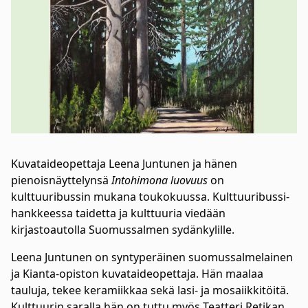
Kuvataideopettaja Leena Juntunen ja hänen
pienoisnäyttelynsä
Intohimona luovuus
on
kulttuuribussin mukana toukokuussa. Kulttuuribussi-
hankkeessa taidetta ja kulttuuria viedään
kirjastoautolla Suomussalmen sydänkylille.
Leena Juntunen on syntyperäinen suomussalmelainen
ja Kianta-opiston kuvataideopettaja. Hän maalaa
tauluja, tekee keramiikkaa sekä lasi- ja mosaiikkitöitä. ​
Kulttuurin saralla hän on tuttu myös Teatteri Retikan