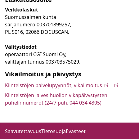
Verkkolaskut
Suomussalmen kunta
sarjanumero 003701899257,
PL 5016, 02066 DOCUSCAN.
Välitystiedot
operaattori CGI Suomi Oy,
välittäjän tunnus 003703575029.
Vikailmoitus ja päivystys
Kiinteistöjen palvelupyynnöt, vikailmoitus
Kiinteistöjen ja vesihuollon vikapäivystysten
puhelinnumerot (24/7 puh. 044 034 4305)
Saavutettavuus
Tietosuoja
Evästeet