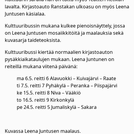
lavalta. Kirjastoauto Ranstakan ulkoasu on myös Leena
Juntusen käsialaa.
Kulttuuribussin mukana kulkee pienoisnäyttely, jossa
on Leena Juntusen mosaiikkitöitä ja maalauksia sekä
kuvasarja taideteoksista.
Kulttuuribussi kiertää normaalien kirjastoauton
pysäkkiaikataulujen mukaan. Leena Juntunen on
reiteillä mukana viitenä päivänä:
ma 6.5. reitti 6 Alavuokki – Kuivajärvi – Raate
ti 7.5. reitti 7 Pyhäkylä – Peranka – Piispajärvi
ke 15.5. reitti 8 Niva – Vääkiö
to 16.5. reitti 9 Kirkonkylä
pe 24.5. reitti 5 Jumaliskylä – Sakara
Kuvassa Leena Juntusen maalaus.