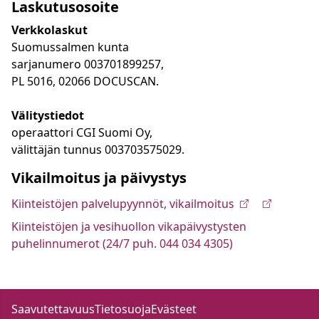
Laskutusosoite
Verkkolaskut
Suomussalmen kunta
sarjanumero 003701899257,
PL 5016, 02066 DOCUSCAN.
Välitystiedot
operaattori CGI Suomi Oy,
välittäjän tunnus 003703575029.
Vikailmoitus ja päivystys
Kiinteistöjen palvelupyynnöt, vikailmoitus
Kiinteistöjen ja vesihuollon vikapäivystysten
puhelinnumerot (24/7 puh. 044 034 4305)
Saavutettavuus
Tietosuoja
Evästeet