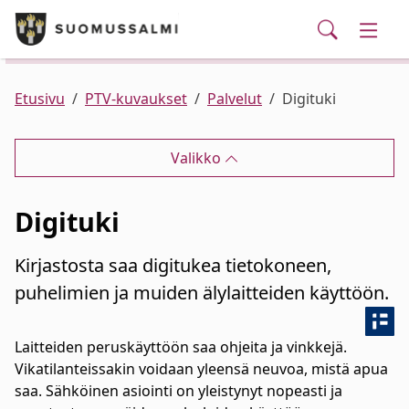
Puhelinluettelo/yhteystiedot
English
Siirry pääsisältöön
Siirry päävalikkoon
Haku
Kunta ja hallinto
Vaihd
Palvelut
Ajankohtaista
Verkkokauppa
Asuminen ja ympäristö
Vaihd
Etusivu
PTV-kuvaukset
Palvelut
Digituki
Varhaiskasvatus ja koulutus
Vaihd
Valikko
Elinvoima
Vaihd
Digituki
Kulttuuri, vapaa-aika ja nuoret
Vaihd
Kirjastosta saa digitukea tietokoneen,
puhelimien ja muiden älylaitteiden käyttöön.
Laitteiden peruskäyttöön saa ohjeita ja vinkkejä.
Vikatilanteissakin voidaan yleensä neuvoa, mistä apua
saa. Sähköinen asiointi on yleistynyt nopeasti ja