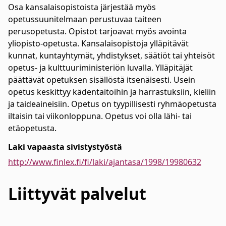
Osa kansalaisopistoista järjestää myös
opetussuunitelmaan perustuvaa taiteen
perusopetusta. Opistot tarjoavat myös avointa
yliopisto-opetusta. Kansalaisopistoja ylläpitävät
kunnat, kuntayhtymät, yhdistykset, säätiöt tai yhteisöt
opetus- ja kulttuuriministeriön luvalla. Ylläpitäjät
päättävät opetuksen sisällöstä itsenäisesti. Usein
opetus keskittyy kädentaitoihin ja harrastuksiin, kieliin
ja taideaineisiin. Opetus on tyypillisesti ryhmäopetusta
iltaisin tai viikonloppuna. Opetus voi olla lähi- tai
etäopetusta.
Laki vapaasta sivistystyöstä
http://www.finlex.fi/fi/laki/ajantasa/1998/19980632
Liittyvät
palvelut