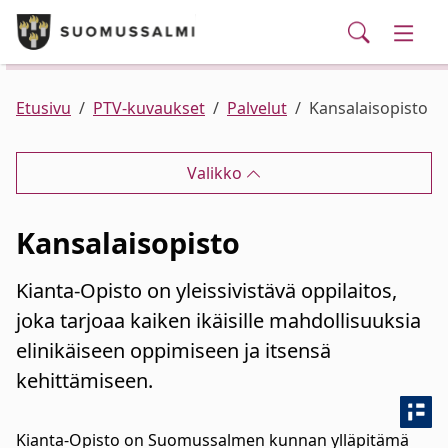
Puhelinluettelo/yhteystiedot
English
Siirry pääsisältöön
Siirry päävalikkoon
Haku
Kunta ja hallinto
Vaihd
Palvelut
Ajankohtaista
Verkkokauppa
Asuminen ja ympäristö
Vaihd
Etusivu
PTV-kuvaukset
Palvelut
Kansalaisopisto
Varhaiskasvatus ja koulutus
Vaihd
Valikko
Elinvoima
Vaihd
Kansalaisopisto
Kulttuuri, vapaa-aika ja nuoret
Vaihd
Kianta-Opisto on yleissivistävä oppilaitos,
joka tarjoaa kaiken ikäisille mahdollisuuksia
elinikäiseen oppimiseen ja itsensä
kehittämiseen.
Kianta-Opisto on Suomussalmen kunnan ylläpitämä