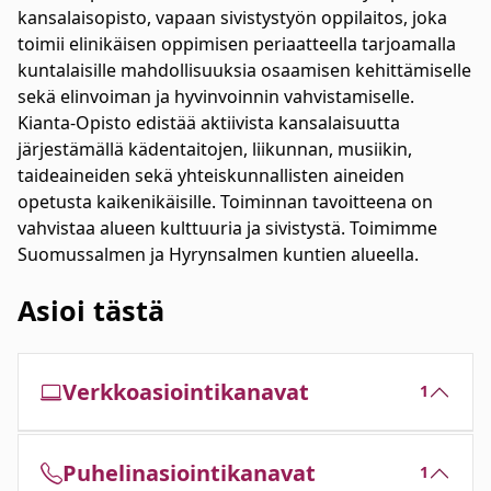
kansalaisopisto, vapaan sivistystyön oppilaitos, joka
toimii elinikäisen oppimisen periaatteella tarjoamalla
kuntalaisille mahdollisuuksia osaamisen kehittämiselle
sekä elinvoiman ja hyvinvoinnin vahvistamiselle.
Kianta-Opisto edistää aktiivista kansalaisuutta
järjestämällä kädentaitojen, liikunnan, musiikin,
taideaineiden sekä yhteiskunnallisten aineiden
opetusta kaikenikäisille. Toiminnan tavoitteena on
vahvistaa alueen kulttuuria ja sivistystä. Toimimme
Suomussalmen ja Hyrynsalmen kuntien alueella.
Asioi tästä
Verkkoasiointikanavat
1
Puhelinasiointikanavat
1