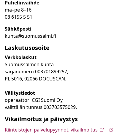
Puhelinvaihde
ma
–
pe 8
–16
08 6155 5 51
Sähköposti
kunta@suomussalmi.fi
Laskutusosoite
Verkkolaskut
Suomussalmen kunta
sarjanumero 003701899257,
PL 5016, 02066 DOCUSCAN.
Välitystiedot
operaattori CGI Suomi Oy,
välittäjän tunnus 003703575029.
Vikailmoitus ja päivystys
Kiinteistöjen palvelupyynnöt, vikailmoitus