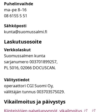
Puhelinvaihde
ma
–
pe 8
–16
08 6155 5 51
Sähköposti
kunta@suomussalmi.fi
Laskutusosoite
Verkkolaskut
Suomussalmen kunta
sarjanumero 003701899257,
PL 5016, 02066 DOCUSCAN.
Välitystiedot
operaattori CGI Suomi Oy,
välittäjän tunnus 003703575029.
Vikailmoitus ja päivystys
Kiinteistöjen palvelupyynnöt, vikailmoitus