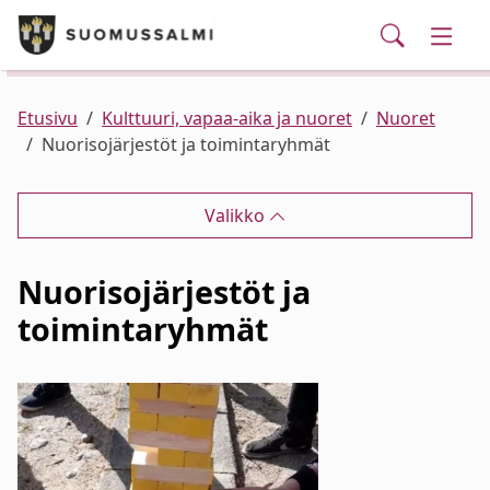
Puhelinluettelo/yhteystiedot
English
Siirry pääsisältöön
Siirry päävalikkoon
Haku
Kunta ja hallinto
Vaihd
Palvelut
Ajankohtaista
Verkkokauppa
Asuminen ja ympäristö
Vaihd
Etusivu
Kulttuuri, vapaa-aika ja nuoret
Nuoret
Nuorisojärjestöt ja toimintaryhmät
Varhaiskasvatus ja koulutus
Vaihd
Valikko
Elinvoima
Vaihd
Nuorisojärjestöt ja
Kulttuuri, vapaa-aika ja nuoret
Vaihd
toimintaryhmät