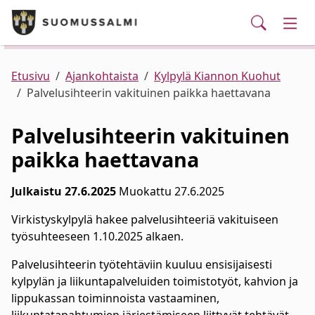
Puhelinluettelo/yhteystiedot
English
Siirry pääsisältöön
Siirry päävalikkoon
Haku
Kunta ja hallinto
Vaih
Palvelut
Ajankohtaista
Verkkokauppa
Asuminen ja ympäristö
Vaih
Etusivu
Ajankohtaista
Kylpylä Kiannon Kuohut
Palvelusihteerin vakituinen paikka haettavana
Varhaiskasvatus ja koulutus
Vaih
Palvelusihteerin vakituinen
paikka haettavana
Elinvoima
Vaih
Julkaistu 27.6.2025
Muokattu 27.6.2025
Kulttuuri, vapaa-aika ja nuoret
Vaih
Virkistyskylpylä hakee palvelusihteeriä vakituiseen
työsuhteeseen 1.10.2025 alkaen.
Palvelusihteerin työtehtäviin kuuluu ensisijaisesti
kylpylän ja liikuntapalveluiden toimistotyöt, kahvion ja
lippukassan toiminnoista vastaaminen,