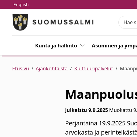
English
Siirry pääsisältöön
Siirry päävalikkoon
Kunta ja hallinto
Vaihda alasvetovalikkoa
Asuminen ja ympä
Etusivu
Ajankohtaista
Kulttuuripalvelut
Maanpu
Maanpuolus
Julkaistu 9.9.2025
Muokattu 9
Perjantaina 19.9.2025 Su
arvokasta ja perinteikäs