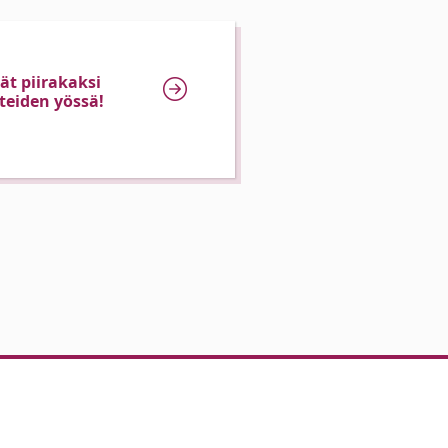
t piirakaksi
eiden yössä!