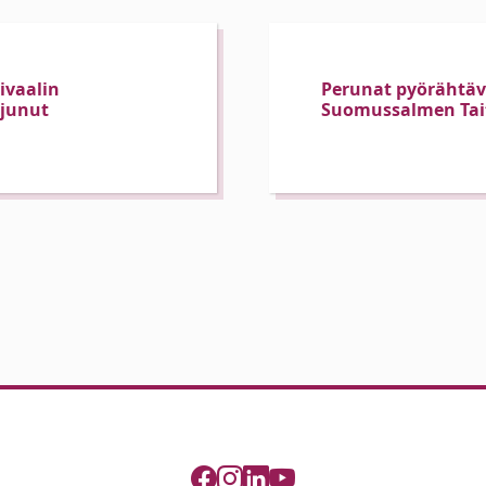
ivaalin
Perunat pyörähtävä
ujunut
Suomussalmen Tait