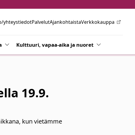
o/yhteystiedot
Palvelut
Ajankohtaista
Verkkokauppa
ovalikkoa
a
Vaihda alasvetovalikkoa
Kulttuuri, vapaa-aika ja nuoret
Vaihda alasvetov
la 19.9.
paikkana, kun vietämme