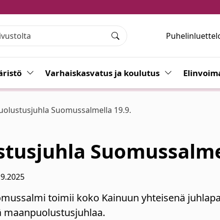
Puhelinluettel
Haku
ristö
Vaihda alasvetovalikkoa
Varhaiskasvatus ja koulutus
Vaihda alasvet
Elinvoim
olustusjuhla Suomussalmella 19.9.
tusjuhla Suomussalmel
.9.2025
omussalmi toimii koko Kainuun yhteisenä juhla
tä maanpuolustusjuhlaa.