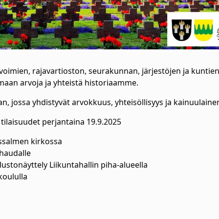
oimien, rajavartioston, seurakunnan, järjestöjen ja kuntien
aan arvoja ja yhteistä historiaamme.
n, jossa yhdistyvät arvokkuus, yhteisöllisyys ja kainuulaine
ilaisuudet perjantaina 19.9.2025
ssalmen kirkossa
ihaudalle
stonäyttely Liikuntahallin piha-alueella
oululla