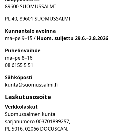
89600 SUOMUSSALMI
PL 40, 89601 SUOMUSSALMI
Kunnantalo avoinna
ma
–
pe 9
–15 /
Huom.
suljettu 29.6.–2.8.2026
Puhelinvaihde
ma
–
pe 8
–16
08 6155 5 51
Sähköposti
kunta@suomussalmi.fi
Laskutusosoite
Verkkolaskut
Suomussalmen kunta
sarjanumero 003701899257,
PL 5016, 02066 DOCUSCAN.