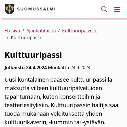
Puhelinluettelo/yhteystiedot
English
Siirry pääsisältöön
Siirry päävalikkoon
Haku
Kunta ja hallinto
Vaih
Palvelut
Ajankohtaista
Verkkokauppa
Asuminen ja ympäristö
Vaih
Etusivu
Ajankohtaista
Kulttuuripalvelut
Kulttuuripassi
Varhaiskasvatus ja koulutus
Vaih
Kulttuuripassi
Elinvoima
Vaih
Julkaistu 24.4.2024
Muokattu 24.4.2024
Uusi kuntalainen pääsee kulttuuripassilla
Kulttuuri, vapaa-aika ja nuoret
Vaih
maksutta viiteen kulttuuripalveluiden
tapahtumaan, kuten konsertteihin ja
teatteriesityksiin. Kulttuuripassin haltija saa
tuoda mukanaan veloituksetta yhden
kulttuurikaverin, -kummin tai -ystävän.