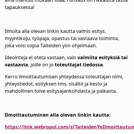
aina mahtuu mukaan lisää, runsaus on rikkautta tässä
tapauksessa!
Ilmoita alla olevan linkin kautta valmis esitys,
myyntikoju, työpaja, opastus tai vastaava toiminta,
joka voisi sopia Taiteiden yön ohjelmaan.
Ideointeja ei oteta vastaan, vain
valmiita esityksiä tai
vastaavia
, joille on jo
toteuttajat tiedossa
.
Kerro ilmoittautumisen yhteydessä toteuttajan nimi,
yhteystiedot, esityksen tms. sisältö ja kesto ja
mahdollinen toive esitysajankohdasta ja paikasta.
Ilmoittautuminen alla olevan linkin kautta:
https://link.webropol.com/s/TaiteidenYoIlmoittautu