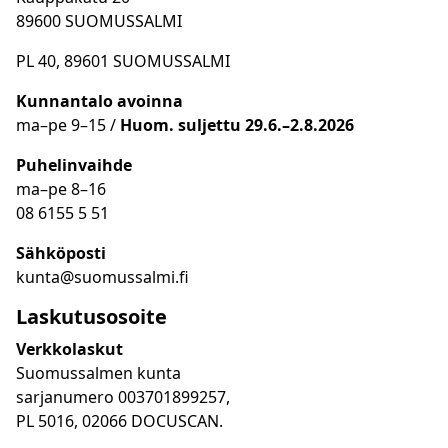
89600 SUOMUSSALMI
PL 40, 89601 SUOMUSSALMI
Kunnantalo avoinna
ma
–
pe 9
–15 /
Huom.
suljettu 29.6.–2.8.2026
Puhelinvaihde
ma
–
pe 8
–16
08 6155 5 51
Sähköposti
kunta@suomussalmi.fi
Laskutusosoite
Verkkolaskut
Suomussalmen kunta
sarjanumero 003701899257,
PL 5016, 02066 DOCUSCAN.