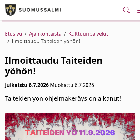
Puhelinluettelo/yhteystiedot
English
Siirry pääsisältöön
Siirry päävalikkoon
Kunta ja hallinto
Palvelut
Ajankohtaista
Verkkokauppa
Asuminen ja ympäristö
Etusivu
Ajankohtaista
Kulttuuripalvelut
Ilmoittaudu Taiteiden yöhön!
Varhaiskasvatus ja koulutus
Ilmoittaudu Taiteiden
yöhön!
Elinvoima
Julkaistu 6.7.2026
Muokattu 6.7.2026
Kulttuuri, vapaa-aika ja nuoret
Taiteiden yön ohjelmakeräys on alkanut!