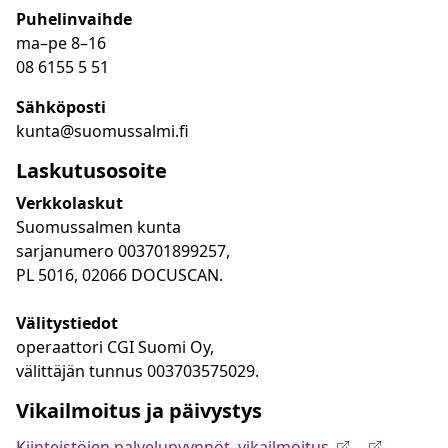
Puhelinvaihde
ma
–
pe 8
–16
08 6155 5 51
Sähköposti
kunta@suomussalmi.fi
Laskutusosoite
Verkkolaskut
Suomussalmen kunta
sarjanumero 003701899257,
PL 5016, 02066 DOCUSCAN.
Välitystiedot
operaattori CGI Suomi Oy,
välittäjän tunnus 003703575029.
Vikailmoitus ja päivystys
Kiinteistöjen palvelupyynnöt, vikailmoitus