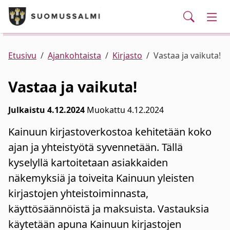
Puhelinluettelo/yhteystiedot
English
Siirry pääsisältöön
Siirry päävalikkoon
Haku
Kunta ja hallinto
Vaih
Palvelut
Ajankohtaista
Verkkokauppa
Asuminen ja ympäristö
Vaih
Etusivu
Ajankohtaista
Kirjasto
Vastaa ja vaikuta!
Vastaa ja vaikuta!
Varhaiskasvatus ja koulutus
Vaih
Julkaistu 4.12.2024
Muokattu 4.12.2024
Elinvoima
Vaih
Kainuun kirjastoverkostoa kehitetään koko
ajan ja yhteistyötä syvennetään. Tällä
Kulttuuri, vapaa-aika ja nuoret
Vaih
kyselyllä kartoitetaan asiakkaiden
näkemyksiä ja toiveita Kainuun yleisten
kirjastojen yhteistoiminnasta,
käyttösäännöistä ja maksuista. Vastauksia
käytetään apuna Kainuun kirjastojen