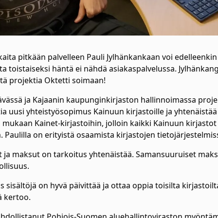
ita pitkään palvelleen Pauli Jylhänkankaan voi edelleenki
a toistaiseksi häntä ei nähdä asiakaspalvelussa. Jylhänkang
stä projektia Oktetti soimaan!
ssä ja Kajaanin kaupunginkirjaston hallinnoimassa projekti
tia uusi yhteistyösopimus Kainuun kirjastoille ja yhtenäistä
 mukaan Kainet-kirjastoihin, jolloin kaikki Kainuun kirjasto
 Paulilla on erityistä osaamista kirjastojen tietojärjestelmis
t ja maksut on tarkoitus yhtenäistää. Samansuuruiset maks
llisuus.
s sisältöjä on hyvä päivittää ja ottaa oppia toisilta kirjasto
jä kertoo.
dollistanut Pohjois-Suomen aluehallintoviraston myöntäm