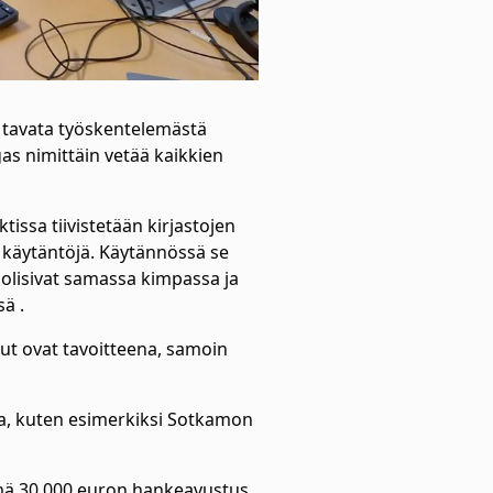
n tavata työskentelemästä
as nimittäin vetää kaikkien
ssa tiivistetään kirjastojen
ä käytäntöjä. Käytännössä se
t olisivat samassa kimpassa ja
sä .
ut ovat tavoitteena, samoin
ilta, kuten esimerkiksi Sotkamon
ä 30 000 euron hankeavustus.