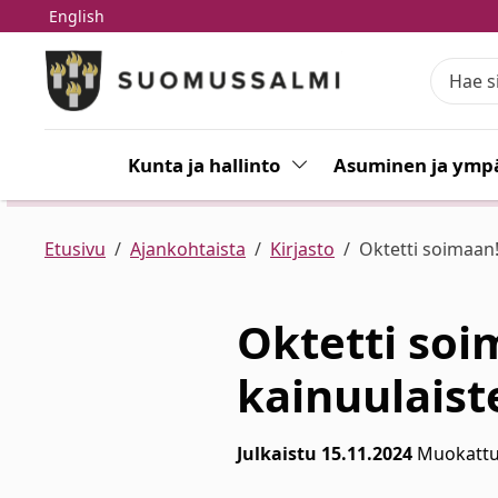
English
Siirry pääsisältöön
Siirry päävalikkoon
Kunta ja hallinto
Vaihda alasvetovalikkoa
Asuminen ja ympä
Etusivu
Ajankohtaista
Kirjasto
Oktetti soimaan!
Oktetti soi
kainuulaist
Julkaistu 15.11.2024
Muokattu