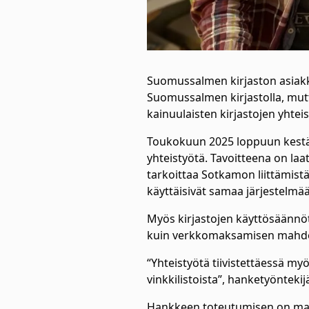
Suomussalmen kirjaston asiakka
Suomussalmen kirjastolla, mutt
kainuulaisten kirjastojen yhtei
Toukokuun 2025 loppuun kestävä
yhteistyötä. Tavoitteena on laa
tarkoittaa Sotkamon liittämistä
käyttäisivät samaa järjestelmää.
Myös kirjastojen käyttösäännö
kuin verkkomaksamisen mahdo
“Yhteistyötä tiivistettäessä myö
vinkkilistoista”, hanketyönteki
Hankkeen toteutumisen on mah