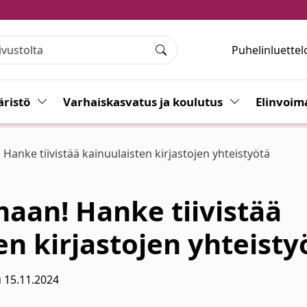
Puhelinluettel
Haku
ristö
Vaihda alasvetovalikkoa
Varhaiskasvatus ja koulutus
Vaihda alasvet
Elinvoim
 Hanke tiivistää kainuulaisten kirjastojen yhteistyötä
maan! Hanke tiivistää
en kirjastojen yhteisty
 15.11.2024