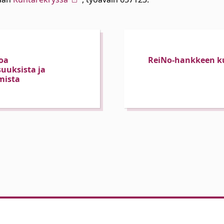
toa
ReiNo-hankkeen k
uuksista ja
mista