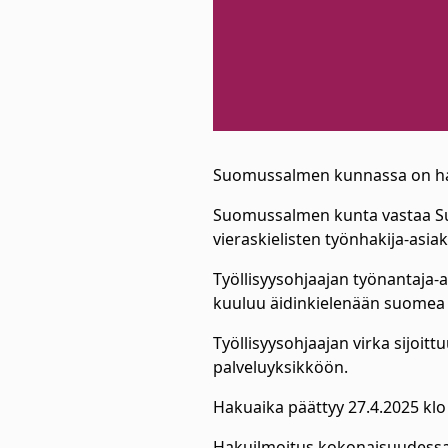
Suomussalmen kunnassa on haet
Suomussalmen kunta vastaa Suo
vieraskielisten työnhakija-asi
Työllisyysohjaajan työnantaja-a
kuuluu äidinkielenään suomea s
Työllisyysohjaajan virka sijoi
palveluyksikköön.
Hakuaika päättyy 27.4.2025 klo
Hakuilmoitus kokonaisuudess