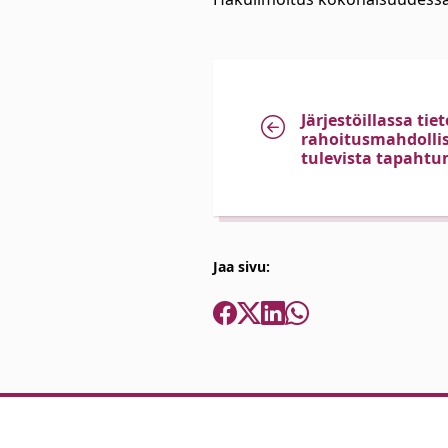
Järjestöillassa tie
rahoitusmahdollis
tulevista tapahtu
Jaa sivu: