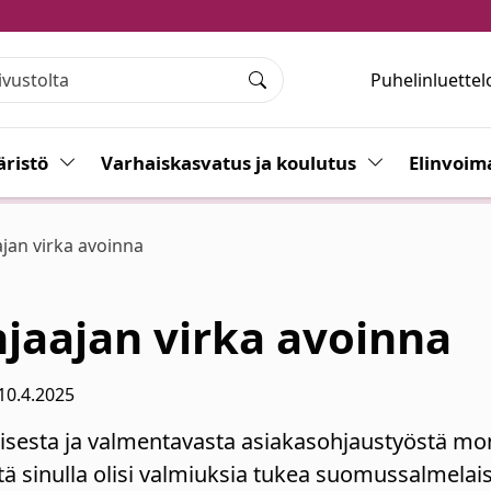
Puhelinluettel
Haku
ristö
Vaihda alasvetovalikkoa
Varhaiskasvatus ja koulutus
Vaihda alasvet
Elinvoim
ajan virka avoinna
hjaajan virka avoinna
10.4.2025
isesta ja valmentavasta asiakasohjaustyöstä mon
ä sinulla olisi valmiuksia tukea suomussalmelais