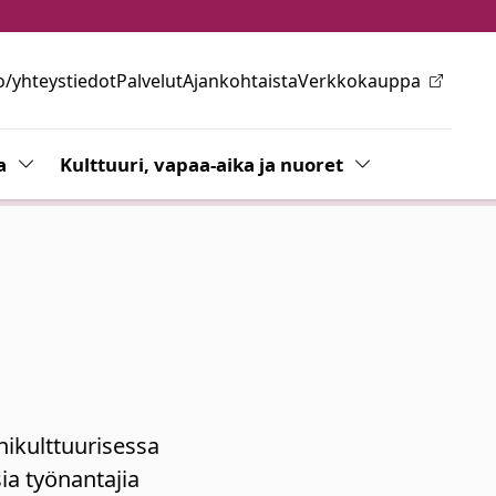
o/yhteystiedot
Palvelut
Ajankohtaista
Verkkokauppa
ovalikkoa
a
Vaihda alasvetovalikkoa
Kulttuuri, vapaa-aika ja nuoret
Vaihda alasvetov
ikulttuurisessa
ia työnantajia