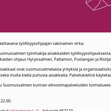
tavana työllisyysohjaajan vakinainen virka.
mussalmen työnhakija-asiakkaiden työllisyysohjauksesta, 
akkaiden ohjaus Hyrynsalmen, Paltamon, Puolangan ja Ristij
siakkaat ovat suomussalmelaisia yrityksiä ja organisaatioita
ekä muita kieliä puhuvia asiakkaita. Palvelukielinä käytet
ttuu Suomussalmen kunnan elinvoimapalveluiden toimialueese
 22.00.
aan
Kuntarekryssä
, työavain 657123.