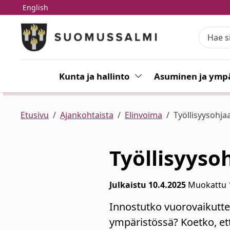
English
Siirry pääsisältöön
Siirry päävalikkoon
Kunta ja hallinto
Vaihda alasvetovalikkoa
Asuminen ja ympä
Etusivu
Ajankohtaista
Elinvoima
Työllisyysohja
Työllisyyso
Julkaistu 10.4.2025
Muokattu 
Innostutko vuorovaikutte
ympäristössä? Koetko, ett