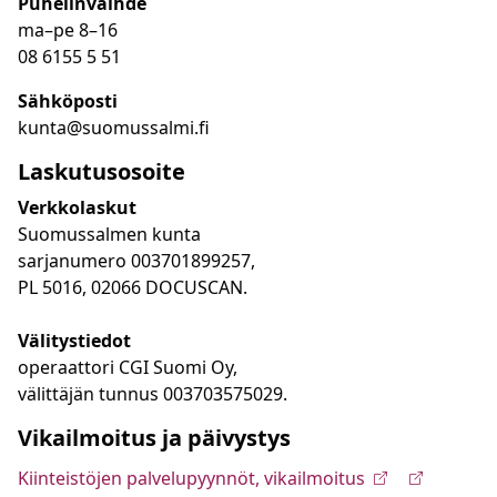
Puhelinvaihde
ma
–
pe 8
–16
08 6155 5 51
Sähköposti
kunta@suomussalmi.fi
Laskutusosoite
Verkkolaskut
Suomussalmen kunta
sarjanumero 003701899257,
PL 5016, 02066 DOCUSCAN.
Välitystiedot
operaattori CGI Suomi Oy,
välittäjän tunnus 003703575029.
Vikailmoitus ja päivystys
Kiinteistöjen palvelupyynnöt, vikailmoitus