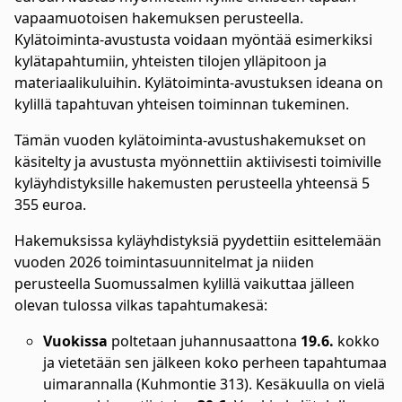
vapaamuotoisen hakemuksen perusteella.
Kylätoiminta-avustusta voidaan myöntää esimerkiksi
kylätapahtumiin, yhteisten tilojen ylläpitoon ja
materiaalikuluihin. Kylätoiminta-avustuksen ideana on
kylillä tapahtuvan yhteisen toiminnan tukeminen.
Tämän vuoden kylätoiminta-avustushakemukset on
käsitelty ja avustusta myönnettiin aktiivisesti toimiville
kyläyhdistyksille hakemusten perusteella yhteensä 5
355 euroa.
Hakemuksissa kyläyhdistyksiä pyydettiin esittelemään
vuoden 2026 toimintasuunnitelmat ja niiden
perusteella Suomussalmen kylillä vaikuttaa jälleen
olevan tulossa vilkas tapahtumakesä:
Vuokissa
poltetaan juhannusaattona
19.6.
kokko
ja vietetään sen jälkeen koko perheen tapahtumaa
uimarannalla (Kuhmontie 313). Kesäkuulla on vielä