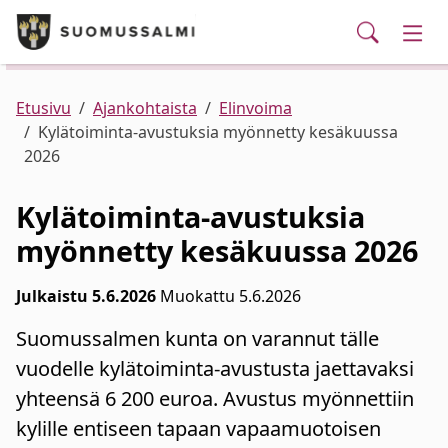
Puhelinluettelo/yhteystiedot
English
Siirry pääsisältöön
Siirry päävalikkoon
Haku
Kunta ja hallinto
Vaih
Palvelut
Ajankohtaista
Verkkokauppa
Asuminen ja ympäristö
Vaih
Etusivu
Ajankohtaista
Elinvoima
Kylätoiminta-avustuksia myönnetty kesäkuussa
2026
Varhaiskasvatus ja koulutus
Vaih
Kylätoiminta-avustuksia
Elinvoima
Vaih
myönnetty kesäkuussa 2026
Kulttuuri, vapaa-aika ja nuoret
Vaih
Julkaistu 5.6.2026
Muokattu 5.6.2026
Suomussalmen kunta on varannut tälle
vuodelle kylätoiminta-avustusta jaettavaksi
yhteensä 6 200 euroa. Avustus myönnettiin
kylille entiseen tapaan vapaamuotoisen