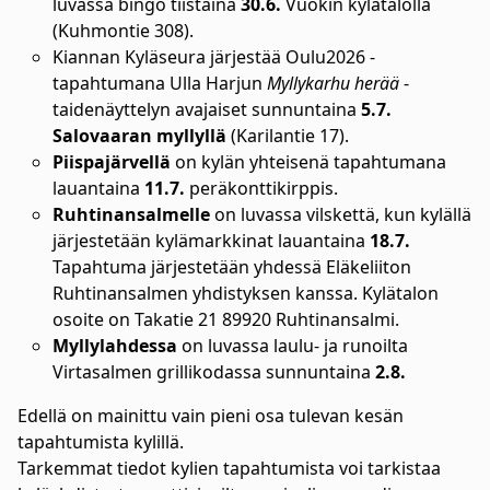
luvassa bingo tiistaina
30.6.
Vuokin kylätalolla
(Kuhmontie 308).
Kiannan Kyläseura järjestää Oulu2026 -
tapahtumana Ulla Harjun
Myllykarhu herää
-
taidenäyttelyn avajaiset sunnuntaina
5.7.
Salovaaran myllyllä
(Karilantie 17).
Piispajärvellä
on kylän yhteisenä tapahtumana
lauantaina
11.7.
peräkonttikirppis.
Ruhtinansalmelle
on luvassa vilskettä, kun kylällä
järjestetään kylämarkkinat lauantaina
18.7.
Tapahtuma järjestetään yhdessä Eläkeliiton
Ruhtinansalmen yhdistyksen kanssa. Kylätalon
osoite on Takatie 21 89920 Ruhtinansalmi.
Myllylahdessa
on luvassa laulu- ja runoilta
Virtasalmen grillikodassa sunnuntaina
2.8.
Edellä on mainittu vain pieni osa tulevan kesän
tapahtumista kylillä.
Tarkemmat tiedot kylien tapahtumista voi tarkistaa