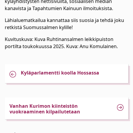
kyläyhdistysten nettisivuilta, sosiaalisen median
kanavista ja Tapahtumien Kainuun ilmoituksista.
Lähialuematkailua kannattaa siis suosia ja tehdä joku
retkistä Suomussalmen kylille!
Kuvituskuva: Kuva Ruhtinansalmen leikkipuiston
portilta toukokuussa 2025. Kuva: Anu Komulainen.
Kyläparlamentti koolla Hossassa
Vanhan Kurimon kiinteistön
vuokraaminen kilpailutetaan