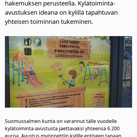
hakemuksen perusteella. Kylätoiminta-
avustuksen ideana on kylillä tapahtuvan
yhteisen toiminnan tukeminen.
Suomussalmen kunta on varannut tälle vuodelle
kylätoiminta-avustusta jaettavaksi yhteensä 6 200
euroa. Avustus myönnettiin kylille entiseen tapaan