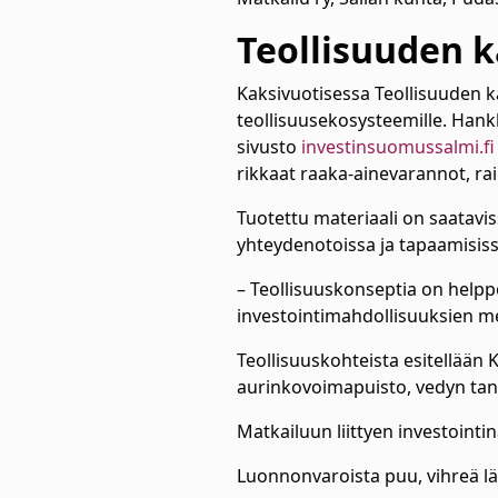
Teollisuuden 
Kaksivuotisessa Teollisuuden 
teollisuusekosysteemille. Hank
sivusto
investinsuomussalmi.fi
rikkaat raaka-ainevarannot, rai
Tuotettu materiaali on saatavi
yhteydenotoissa ja tapaamisissa
– Teollisuuskonseptia on helppo
investointimahdollisuuksien m
Teollisuuskohteista esitellään 
aurinkovoimapuisto, vedyn tan
Matkailuun liittyen investoint
Luonnonvaroista puu, vihreä lä