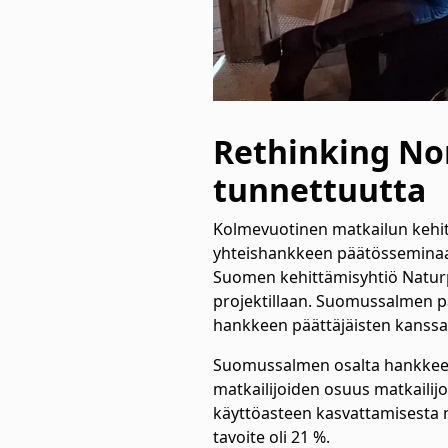
Rethinking Nor
tunnettuutta
Kolmevuotinen matkailun kehit
yhteishankkeen päätösseminaari
Suomen kehittämisyhtiö Natur
projektillaan. Suomussalmen pää
hankkeen päättäjäisten kanss
Suomussalmen osalta hankkeen v
matkailijoiden osuus matkailijo
käyttöasteen kasvattamisesta m
tavoite oli 21 %.