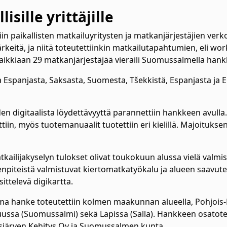
lisille yrittäjille
n paikallisten matkailuyritysten ja matkanjärjestäjien verk
rkeitä, ja niitä toteutettiinkin matkailutapahtumien, eli w
aikkiaan 29 matkanjärjestäjää vieraili Suomussalmella han
 Espanjasta, Saksasta, Suomesta, Tšekkistä, Espanjasta ja E
den digitaalista löydettävyyttä parannettiin hankkeen avull
ättiin, myös tuotemanuaalit tuotettiin eri kielillä. Majoituk
kailijakyselyn tulokset olivat toukokuun alussa vielä valmi
iteistä valmistuvat kiertomatkatyökalu ja alueen saavutet
esittelevä digikartta.
ma hanke toteutettiin kolmen maakunnan alueella, Pohjois
inuussa (Suomussalmi) sekä Lapissa (Salla). Hankkeen osatot
dasjärven Kehitys Oy ja Suomussalmen kunta.