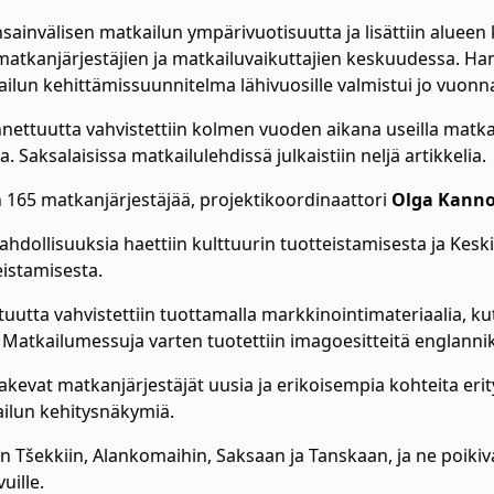
sainvälisen matkailun ympärivuotisuutta ja lisättiin alueen
atkanjärjestäjien ja matkailuvaikuttajien keskuudessa. Ha
un kehittämissuunnitelma lähivuosille valmistui jo vuon
nnettuutta vahvistettiin kolmen vuoden aikana useilla matkanj
. Saksalaisissa matkailulehdissä julkaistiin neljä artikkelia
n 165 matkanjärjestäjää, projektikoordinaattori
Olga Kann
ahdollisuuksia haettiin kulttuurin tuotteistamisesta ja Kes
eistamisesta.
uutta vahvistettiin tuottamalla markkinointimateriaalia, ku
n. Matkailumessuja varten tuotettiin imagoesitteitä englannik
akevat matkanjärjestäjät uusia ja erikoisempia kohteita erit
lun kehitysnäkymiä.
n Tšekkiin, Alankomaihin, Saksaan ja Tanskaan, ja ne poiki
vuille.