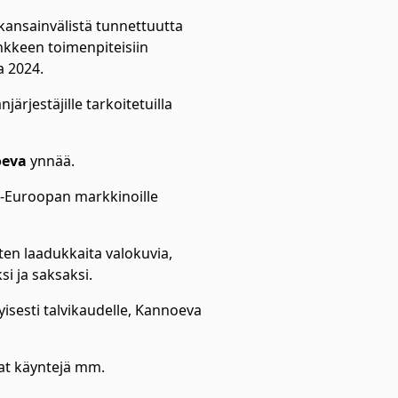
 kansainvälistä tunnettuutta
nkkeen toimenpiteisiin
na 2024.
ärjestäjille tarkoitetuilla
.
oeva
ynnää.
ki-Euroopan markkinoille
ten laadukkaita valokuvia,
si ja saksaksi.
yisesti talvikaudelle, Kannoeva
vat käyntejä mm.