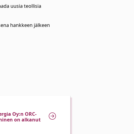
a uusia teollisia
isena hankkeen jälkeen
rgia Oy:n ORC-
minen on alkanut