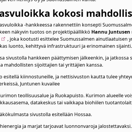
kasvuloikka kokosi mahdolli
kasvuloikka -hankkeessa rakennettiin konsepti Suomussalm
keen näkyvin tuotos on projektipäällikkö
Hannu Juntusen
, joka kootusti esittelee Suomussalmen ainutlaatuisen y
kas luonto, kehittyvä infrastruktuuri ja erinomainen sijaint
ssa sivustolla hankkeen päättymisen jälkeenkin, ja jatkossa
 mahdollisten sijoittajien tai yrittäjien kanssa.
 esitellä kiinnostuneille, ja nettisivuston kautta tulee yht
erkeissä, Juntunen kuvailee
Kurimon teollisuusalue ja Ruokapuisto. Kurimon alueelle voi
kkausasema, datakeskus tai vaikkapa biohiilen tuotantolai
inäkökulmasta sivustolla esitellään Hossaa.
hienergia ja marjat tarjoavat luonnonvaroja jalostettavaksi