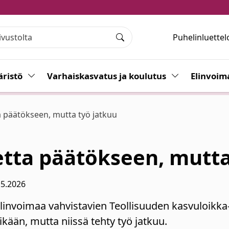
Puhelinluettel
Haku
ristö
Vaihda alasvetovalikkoa
Varhaiskasvatus ja koulutus
Vaihda alasvet
Elinvoim
a päätökseen, mutta työ jatkuu
tta päätökseen, mutta
.5.2026
nvoimaa vahvistavien Teollisuuden kasvuloikka-
tikään, mutta niissä tehty työ jatkuu.