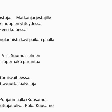
ostoja. Matkanjärjestäjille
orkshoppien yhteydessä
kkeen kuluessa.
nglannista kävi paikan päällä
a. Visit Suomussalmen
sen superhaku parantaa
stumisvaiheessa.
tavuutta, palveluja
-Pohjanmaalla (Kuusamo,
euttajat olivat Ruka-Kuusamo