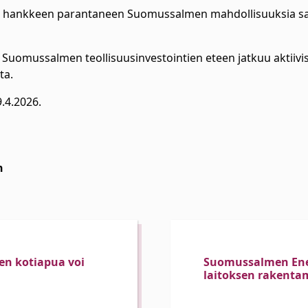
a hankkeen parantaneen Suomussalmen mahdollisuuksia saad
 Suomussalmen teollisuusinvestointien eteen jatkuu aktiiv
ta.
9.4.2026.
n
en kotiapua voi
Suomussalmen Ene
laitoksen rakenta