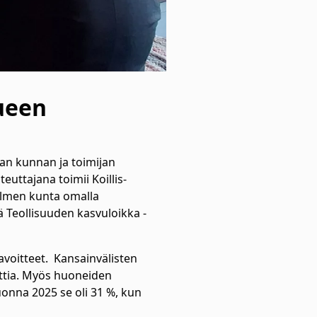
ueen
an kunnan ja toimijan
uttajana toimii Koillis-
lmen kunta omalla
ä Teollisuuden kasvuloikka -
avoitteet. Kansainvälisten
nttia. Myös huoneiden
onna 2025 se oli 31 %, kun