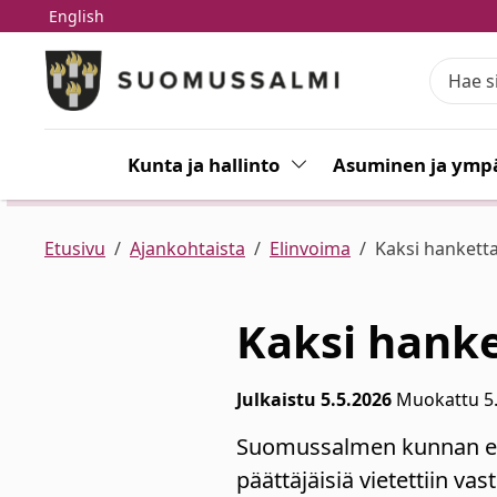
English
Siirry pääsisältöön
Siirry päävalikkoon
Kunta ja hallinto
Vaihda alasvetovalikkoa
Asuminen ja ympä
Etusivu
Ajankohtaista
Elinvoima
Kaksi hankett
Kaksi hanke
Julkaistu 5.5.2026
Muokattu 5
Suomussalmen kunnan eli
päättäjäisiä vietettiin vas