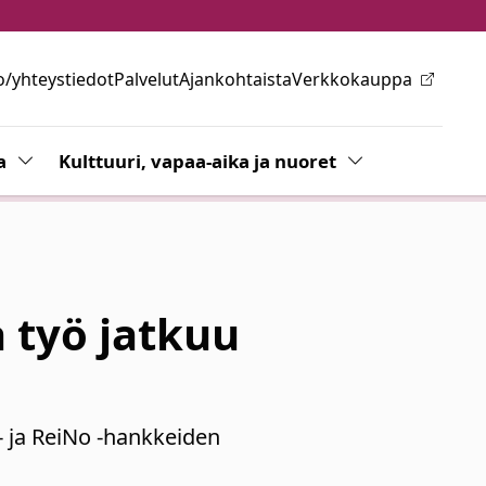
o/yhteystiedot
Palvelut
Ajankohtaista
Verkkokauppa
ovalikkoa
a
Vaihda alasvetovalikkoa
Kulttuuri, vapaa-aika ja nuoret
Vaihda alasvetov
 työ jatkuu
 ja ReiNo -hankkeiden