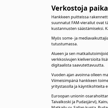
Verkostoja paikal
Hankkeen puitteissa rakennettii
suunnatut FAM-vierailut ovat tä
kustannusten säästämiseksi. K
Myös some- ja mediavaikuttajia
tutustumassa.
Alueen ja sen matkailutoimijoi
verkkosivujen kieliversioita lis
digitaalista saavutettavuutta.
Vuoden ajan avoinna olleen mat
Viimeisimpänä hankkeen toimenp
yritystasolla ja käyntikohteita 
Euroopan unionin osarahoitta
Taivalkoski ja Pudasjärvi), Ka
Matkailu ry, Sallan kunta, Pu