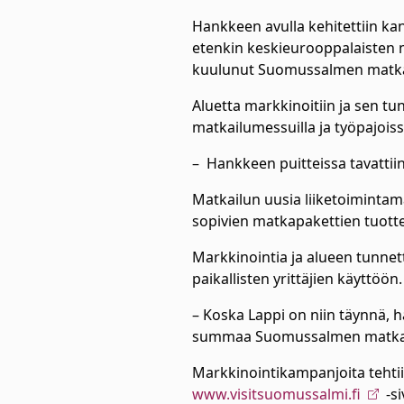
Hankkeen avulla kehitettiin kan
etenkin keskieurooppalaisten m
kuulunut Suomussalmen matkail
Aluetta markkinoitiin ja sen tu
matkailumessuilla ja työpajoissa
– Hankkeen puitteissa tavattii
Matkailun uusia liiketoimintam
sopivien matkapakettien tuott
Markkinointia ja alueen tunnett
paikallisten yrittäjien käyttöö
– Koska Lappi on niin täynnä, h
summaa Suomussalmen matkai
Markkinointikampanjoita tehtii
www.visitsuomussalmi.fi
-si