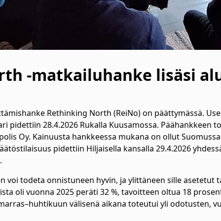
th -matkailuhanke lisäsi al
tämishanke Rethinking North (ReiNo) on päättymässä. Use
 pidettiin 28.4.2026 Rukalla Kuusamossa. Päähankkeen tote
polis Oy. Kainuusta hankkeessa mukana on ollut Suomussa
töstilaisuus pidettiin Hiljaisella kansalla 29.4.2026 yhdess
a.
oi todeta onnistuneen hyvin, ja ylittäneen sille asetetut t
ista oli vuonna 2025 peräti 32 %, tavoitteen oltua 18 prose
arras–huhtikuun välisenä aikana toteutui yli odotusten, vu