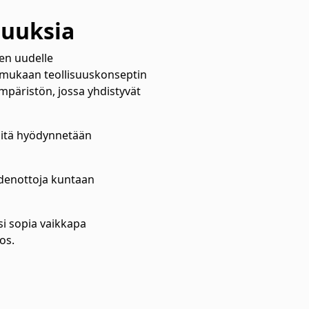
suuksia
en uudelle
mukaan teollisuuskonseptin
mpäristön, jossa yhdistyvät
i.
 sitä hyödynnetään
eydenottoja kuntaan
si sopia vaikkapa
tos.
.