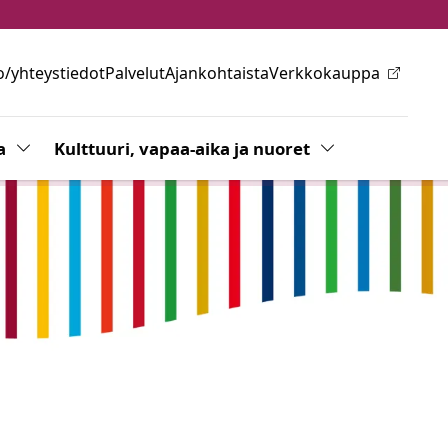
o/yhteystiedot
Palvelut
Ajankohtaista
Verkkokauppa
ovalikkoa
a
Vaihda alasvetovalikkoa
Kulttuuri, vapaa-aika ja nuoret
Vaihda alasvetov