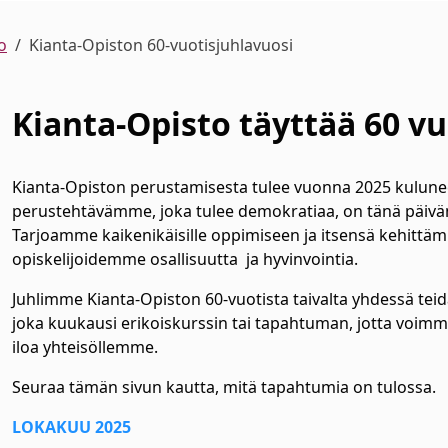
o
Kianta-Opiston 60-vuotisjuhlavuosi
Kianta-Opisto täyttää 60 v
Kianta-Opiston perustamisesta tulee vuonna 2025 kuluneek
perustehtävämme, joka tulee demokratiaa, on tänä päiv
alasvetovalikkoa
Tarjoamme kaikenikäisille oppimiseen ja itsensä kehittämise
alasvetovalikkoa
opiskelijoidemme osallisuutta ja hyvinvointia.
alasvetovalikkoa
Juhlimme Kianta-Opiston 60-vuotista taivalta yhdessä teid
joka kuukausi erikoiskurssin tai tapahtuman, jotta voimme
alasvetovalikkoa
iloa yhteisöllemme.
alasvetovalikkoa
Seuraa tämän sivun kautta, mitä tapahtumia on tulossa.
LOKAKUU 2025