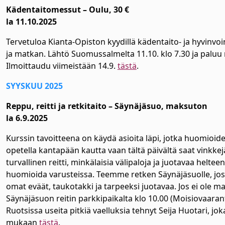
Kädentaitomessut – Oulu, 30 €
la 11.10.2025
Tervetuloa Kianta-Opiston kyydillä kädentaito- ja hyvinvo
ja matkan. Lähtö Suomussalmelta 11.10. klo 7.30 ja paluu n
Ilmoittaudu viimeistään 14.9.
tästä
.
SYYSKUU 2025
Reppu, reitti ja retkitaito – Säynäjäsuo, maksuton
la 6.9.2025
Kurssin tavoitteena on käydä asioita läpi, jotka huomioiden
opetella kantapään kautta vaan tältä päivältä saat vinkkej
turvallinen reitti, minkälaisia välipaloja ja juotavaa helt
huomioida varusteissa. Teemme retken Säynäjäsuolle, jos
omat eväät, taukotakki ja tarpeeksi juotavaa. Jos ei ole
Säynäjäsuon reitin parkkipaikalta klo 10.00 (Moisiovaaran
Ruotsissa useita pitkiä vaelluksia tehnyt Seija Huotari, jok
mukaan
tästä
.