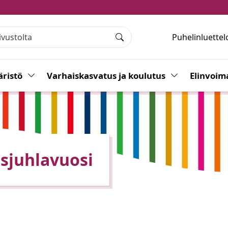
Puhelinluettel
Haku
ristö
Vaihda alasvetovalikkoa
Varhaiskasvatus ja koulutus
Vaihda alasvet
Elinvoim
isjuhlavuosi