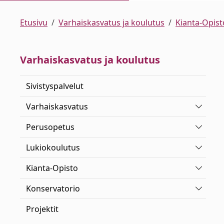
Etusivu
Varhaiskasvatus ja koulutus
Kianta-Opist
Varhaiskasvatus ja koulutus
Sivistyspalvelut
Vaihda 
Varhaiskasvatus
Vaihda 
Perusopetus
Vaihda 
Lukiokoulutus
Vaihda 
Kianta-Opisto
Vaihda 
Konservatorio
Projektit