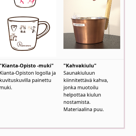
"Kianta-Opisto -muki"
"Kahvakiulu"
Kianta-Opiston logolla ja
Saunakiuluun
kuvituskuvilla painettu
kiinnitettävä kahva,
muki.
jonka muotoilu
helpottaa kiulun
nostamista.
Materiaalina puu.