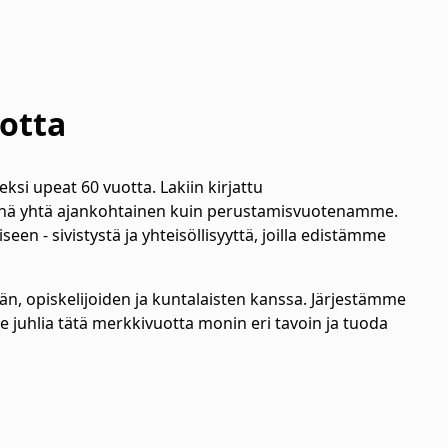
uotta
si upeat 60 vuotta. Lakiin kirjattu
änä yhtä ajankohtainen kuin perustamisvuotenamme.
en - sivistystä ja yhteisöllisyyttä, joilla edistämme
än, opiskelijoiden ja kuntalaisten kanssa. Järjestämme
 juhlia tätä merkkivuotta monin eri tavoin ja tuoda