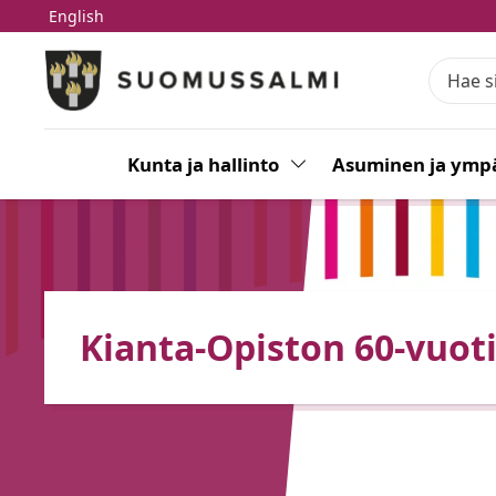
English
Siirry pääsisältöön
Siirry päävalikkoon
Kunta ja hallinto
Vaihda alasvetovalikkoa
Asuminen ja ympä
Kianta-Opiston 60-vuot