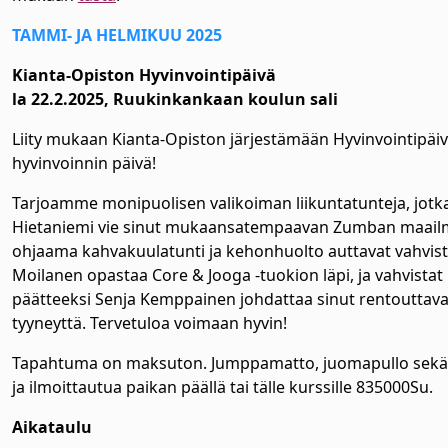
TAMMI- JA HELMIKUU 2025
Kianta-Opiston Hyvinvointipäivä
la 22.2.2025, Ruukinkankaan koulun sali
Liity mukaan Kianta-Opiston järjestämään Hyvinvointipäi
hyvinvoinnin päivä!
Tarjoamme monipuolisen valikoiman liikuntatunteja, jotka s
Hietaniemi vie sinut mukaansatempaavan Zumban maailmaan,
ohjaama kahvakuulatunti ja kehonhuolto auttavat vahvist
Moilanen opastaa Core & Jooga -tuokion läpi, ja vahvistat
päätteeksi Senja Kemppainen johdattaa sinut rentouttava
tyyneyttä. Tervetuloa voimaan hyvin!
Tapahtuma on maksuton. Jumppamatto, juomapullo sekä k
ja ilmoittautua paikan päällä tai tälle kurssille 835000Su.
Aikataulu