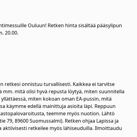
intimessuille Ouluun! Retken hinta sisältää pääsylipun
. 20.00.
 retkesi onnistuu turvallisesti. Kaikkea ei tarvitse
ä mm. mitä olisi hyvä repusta löytyä, miten suunnitella
een yllättäessä, miten kokoan oman EA-pussin, mitä
sa käymme edellä mainittuja asioita läpi. Reppuun
 maastopalovaroitusta, teemme myös nuotion. Lähtö
tie 79, 89600 Suomussalmi). Retken ohjaa Lapissa ja
a aktiivisesti retkeilee myös lähiseuduilla. Ilmoittaudu