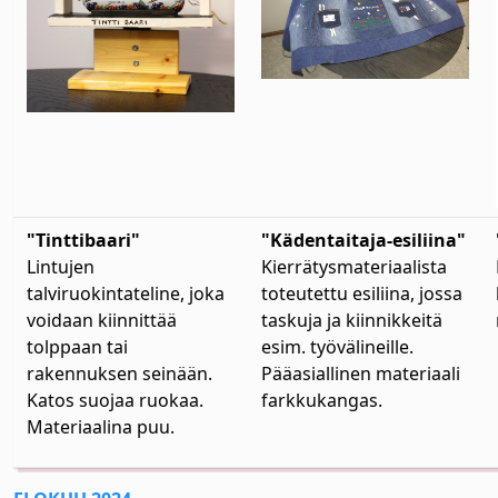
"Tinttibaari"
"Kädentaitaja-esiliina"
Lintujen
Kierrätysmateriaalista
talviruokintateline, joka
toteutettu esiliina, jossa
voidaan kiinnittää
taskuja ja kiinnikkeitä
tolppaan tai
esim. työvälineille.
rakennuksen seinään.
Pääasiallinen materiaali
Katos suojaa ruokaa.
farkkukangas.
Materiaalina puu.