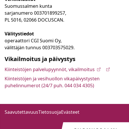
Suomussalmen kunta
sarjanumero 003701899257,
PL 5016, 02066 DOCUSCAN.
Välitystiedot
operaattori CGI Suomi Oy,
välittäjän tunnus 003703575029.
Vikailmoitus ja päivystys
Kiinteistöjen palvelupyynnöt, vikailmoitus
Kiinteistöjen ja vesihuollon vikapäivystysten
puhelinnumerot (24/7 puh. 044 034 4305)
Saavutettavuus
Tietosuoja
Evästeet