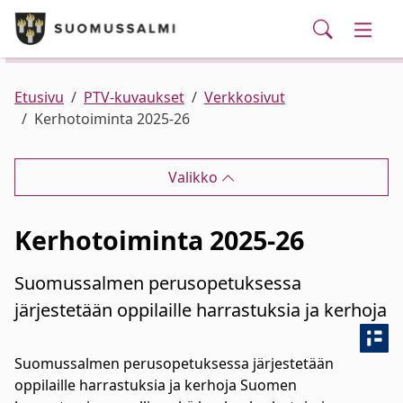
Puhelinluettelo/yhteystiedot
English
Siirry pääsisältöön
Siirry päävalikkoon
Haku
Kunta ja hallinto
Vaihd
Palvelut
Ajankohtaista
Verkkokauppa
Asuminen ja ympäristö
Vaihd
Etusivu
PTV-kuvaukset
Verkkosivut
Kerhotoiminta 2025-26
Varhaiskasvatus ja koulutus
Vaihd
Valikko
Elinvoima
Vaihd
Kerhotoiminta 2025-26
Kulttuuri, vapaa-aika ja nuoret
Vaihd
Suomussalmen perusopetuksessa
järjestetään oppilaille harrastuksia ja kerhoja
Suomussalmen perusopetuksessa järjestetään
oppilaille harrastuksia ja kerhoja Suomen