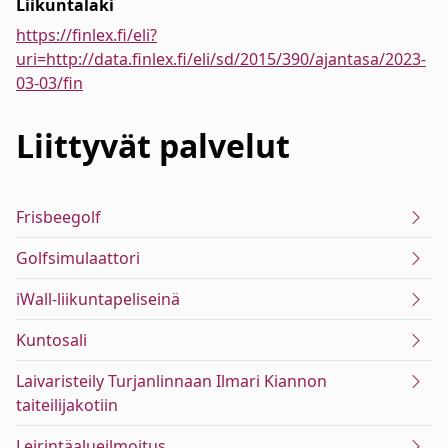
Liikuntalaki
https://finlex.fi/eli?
uri=http://data.finlex.fi/eli/sd/2015/390/ajantasa/2023-
03-03/fin
Liittyvät
palvelut
Frisbeegolf
Golfsimulaattori
iWall-liikuntapeliseinä
Kuntosali
Laivaristeily Turjanlinnaan Ilmari Kiannon
taiteilijakotiin
Leirintäalueilmoitus