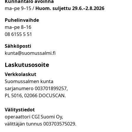
Kunnantalo avoinna
ma
–
pe 9
–15 /
Huom.
suljettu 29.6.–2.8.2026
Puhelinvaihde
ma
–
pe 8
–16
08 6155 5 51
Sähköposti
kunta@suomussalmi.fi
Laskutusosoite
Verkkolaskut
Suomussalmen kunta
sarjanumero 003701899257,
PL 5016, 02066 DOCUSCAN.
Välitystiedot
operaattori CGI Suomi Oy,
välittäjän tunnus 003703575029.