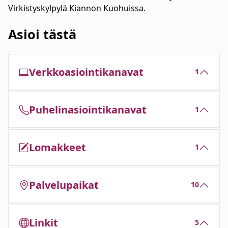
Virkistyskylpylä Kiannon Kuohuissa.
Asioi tästä
Verkkoasiointikanavat
1
Puhelinasiointikanavat
1
Lomakkeet
1
Palvelupaikat
10
Linkit
5