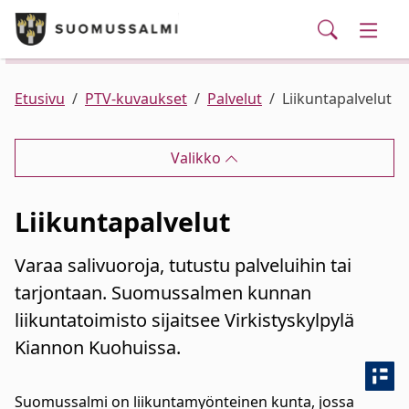
Puhelinluettelo/yhteystiedot
English
Siirry pääsisältöön
Siirry päävalikkoon
Haku
Kunta ja hallinto
Vaihd
Palvelut
Ajankohtaista
Verkkokauppa
Asuminen ja ympäristö
Vaihd
Etusivu
PTV-kuvaukset
Palvelut
Liikuntapalvelut
Varhaiskasvatus ja koulutus
Vaihd
Valikko
Elinvoima
Vaihd
Liikuntapalvelut
Kulttuuri, vapaa-aika ja nuoret
Vaihd
Varaa salivuoroja, tutustu palveluihin tai
tarjontaan. Suomussalmen kunnan
liikuntatoimisto sijaitsee Virkistyskylpylä
Kiannon Kuohuissa.
Suomussalmi on liikuntamyönteinen kunta, jossa