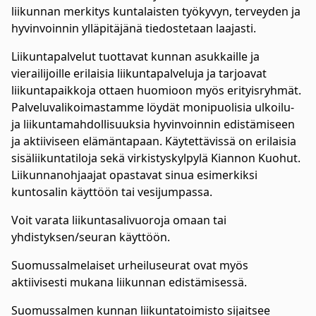
liikunnan merkitys kuntalaisten työkyvyn, terveyden ja
hyvinvoinnin ylläpitäjänä tiedostetaan laajasti.
Liikuntapalvelut tuottavat kunnan asukkaille ja
vierailijoille erilaisia liikuntapalveluja ja tarjoavat
liikuntapaikkoja ottaen huomioon myös erityisryhmät.
Palveluvalikoimastamme löydät monipuolisia ulkoilu-
ja liikuntamahdollisuuksia hyvinvoinnin edistämiseen
ja aktiiviseen elämäntapaan. Käytettävissä on erilaisia
sisäliikuntatiloja sekä virkistyskylpylä Kiannon Kuohut.
Liikunnanohjaajat opastavat sinua esimerkiksi
kuntosalin käyttöön tai vesijumpassa.
Voit varata liikuntasalivuoroja omaan tai
yhdistyksen/seuran käyttöön.
Suomussalmelaiset urheiluseurat ovat myös
aktiivisesti mukana liikunnan edistämisessä.
Suomussalmen kunnan liikuntatoimisto sijaitsee