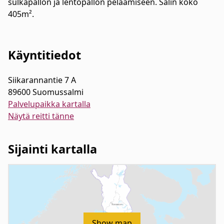
sulkapallon ja lentopallon pelaamiseen. Salin koko
405m².
Käyntitiedot
Siikarannantie 7 A
89600 Suomussalmi
Palvelupaikka kartalla
Näytä reitti tänne
Sijainti kartalla
Show map