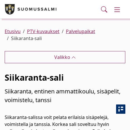
Puhelinluettelo/yhteystiedot
English
Siirry pääsisältöön
Siirry päävalikkoon
Haku
Kunta ja hallinto
Vaihd
Palvelut
Ajankohtaista
Verkkokauppa
Asuminen ja ympäristö
Vaihd
Etusivu
PTV-kuvaukset
Palvelupaikat
Siikaranta-sali
Varhaiskasvatus ja koulutus
Vaihd
Valikko
Elinvoima
Vaihd
Siikaranta-sali
Kulttuuri, vapaa-aika ja nuoret
Vaihd
Siikaranta, entinen ammattikoulu, sisäpelit,
voimistelu, tanssi
Siikaranta-salissa voit pelata erilaisia sisäpelejä,
voimistella ja tanssia. Korkea sali soveltuu hyvin