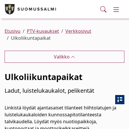
Puhelinluettelo/yhteystiedot
English
Siirry pääsisältöön
Siirry päävalikkoon
Haku
Kunta ja hallinto
Vaihd
Palvelut
Ajankohtaista
Verkkokauppa
Asuminen ja ympäristö
Vaihd
Etusivu
PTV-kuvaukset
Verkkosivut
Ulkoliikuntapaikat
Varhaiskasvatus ja koulutus
Vaihd
Valikko
Elinvoima
Vaihd
Ulkoliikuntapaikat
Kulttuuri, vapaa-aika ja nuoret
Vaihd
Ladut, luistelukaukalot, pelikentät
Linkistä löydät ajantasaiset tilanteet hiihtolatujen ja
luistelukaukaloiden kunnossapitotilanteesta
talvikaudella. Löydät myös nuotiopaikkoja,
kuntoportaat ja moottorikelkkareittejä.