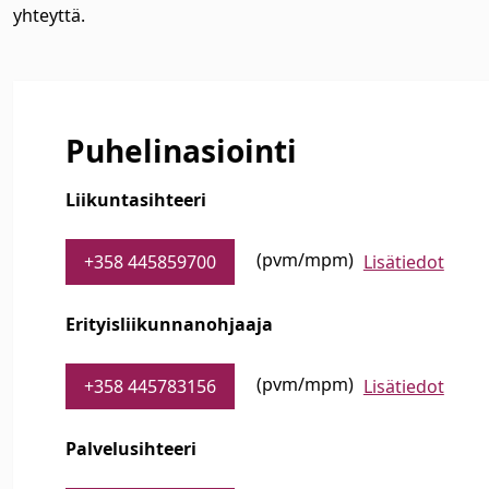
yhteyttä.
Puhelinasiointi
Liikuntasihteeri
(pvm/mpm)
+358 445859700
Lisätiedot
Erityisliikunnanohjaaja
(pvm/mpm)
+358 445783156
Lisätiedot
Palvelusihteeri