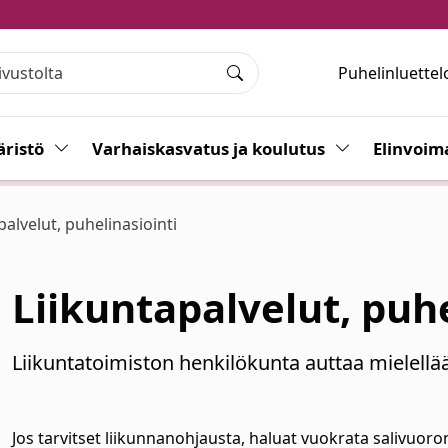
Puhelinluettel
Haku
ristö
Vaihda alasvetovalikkoa
Varhaiskasvatus ja koulutus
Vaihda alasvet
Elinvoim
palvelut, puhelinasiointi
Liikuntapalvelut, puhe
Liikuntatoimiston henkilökunta auttaa mielellään 
Jos tarvitset liikunnanohjausta, haluat vuokrata salivuoron