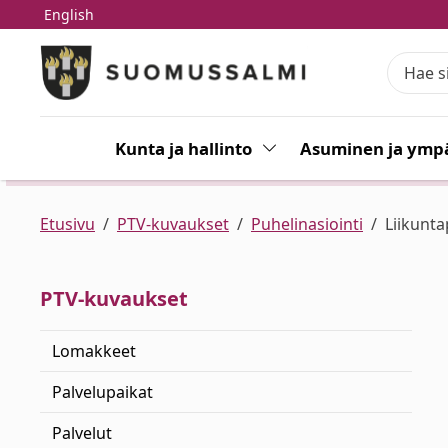
English
Siirry pääsisältöön
Siirry päävalikkoon
Kunta ja hallinto
Vaihda alasvetovalikkoa
Asuminen ja ympä
Etusivu
PTV-kuvaukset
Puhelinasiointi
Liikunta
PTV-kuvaukset
Lomakkeet
Palvelupaikat
Palvelut