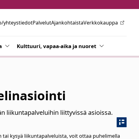
o/yhteystiedot
Palvelut
Ajankohtaista
Verkkokauppa
ovalikkoa
a
Vaihda alasvetovalikkoa
Kulttuuri, vapaa-aika ja nuoret
Vaihda alasvetov
linasiointi
liikuntapalveluihin liittyvissä asioissa.
 tai kysyä liikuntapalveluista, voit ottaa puhelimella