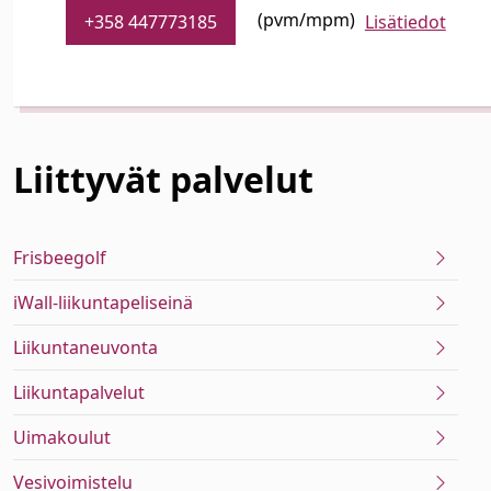
(pvm/mpm)
+358 447773185
Lisätiedot
Liittyvät
palvelut
Frisbeegolf
iWall-liikuntapeliseinä
Liikuntaneuvonta
Liikuntapalvelut
Uimakoulut
Vesivoimistelu