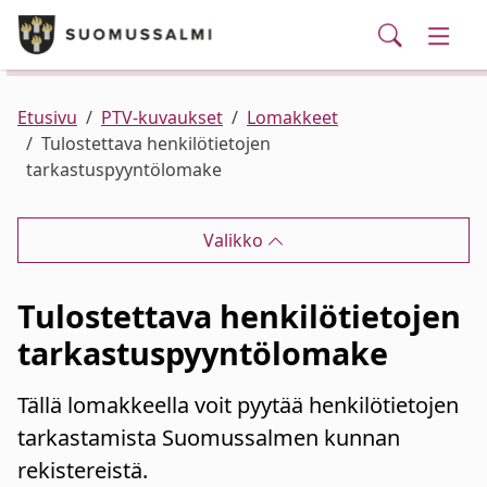
Puhelinluettelo/yhteystiedot
English
Siirry pääsisältöön
Siirry päävalikkoon
Haku
Kunta ja hallinto
Vaihd
Palvelut
Ajankohtaista
Verkkokauppa
Asuminen ja ympäristö
Vaihd
Etusivu
PTV-kuvaukset
Lomakkeet
Tulostettava henkilötietojen
tarkastuspyyntölomake
Varhaiskasvatus ja koulutus
Vaihd
Valikko
Elinvoima
Vaihd
Tulostettava henkilötietojen
Kulttuuri, vapaa-aika ja nuoret
Vaihd
tarkastuspyyntölomake
Tällä lomakkeella voit pyytää henkilötietojen
tarkastamista Suomussalmen kunnan
rekistereistä.