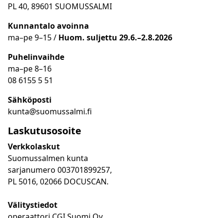
PL 40, 89601 SUOMUSSALMI
Kunnantalo avoinna
ma
–
pe 9
–15 /
Huom.
suljettu 29.6.–2.8.2026
Puhelinvaihde
ma
–
pe 8
–16
08 6155 5 51
Sähköposti
kunta@suomussalmi.fi
Laskutusosoite
Verkkolaskut
Suomussalmen kunta
sarjanumero 003701899257,
PL 5016, 02066 DOCUSCAN.
Välitystiedot
operaattori CGI Suomi Oy,