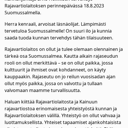
Rajavartiolaitoksen perinnepäivässä 18.8.2023
Suomussalmella.
Herra kenraali, arvoisat läsnäolijat. Lämpimästi
tervetuloa Suomussalmelle! On suuri ilo ja kunnia
saada tuoda kunnan tervehdys tähän tilaisuuteen.
Rajavartiolaitos on ollut ja tulee olemaan olennainen ja
tärkeä osa Suomussalmea. Kautta aikain rajaseudun
rooli on ollut merkittävä – se on ollut paikka, jossa
kulttuurit ja ihmiset ovat kohdanneet, on käyty
kauppaakin. Rajaseutu on jo reilun vuosisadan ajan
ollut myös paikka, jossa on valvottu ja tullaan
valvomaan maamme turvallisuutta.
Haluan kiittää Rajavartiolaitosta ja Kainuun
rajavartiostoa erinomaisesta yhteistyöstä kunnan ja
Rajavartiolaitoksen välillä. Yhteistyö on ollut vahvaa ja
luottamuksellista. Yhteiset tapaamiset ajankohtaisista