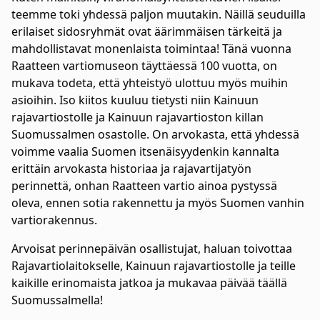
teemme toki yhdessä paljon muutakin. Näillä seuduilla
erilaiset sidosryhmät ovat äärimmäisen tärkeitä ja
mahdollistavat monenlaista toimintaa! Tänä vuonna
Raatteen vartiomuseon täyttäessä 100 vuotta, on
mukava todeta, että yhteistyö ulottuu myös muihin
asioihin. Iso kiitos kuuluu tietysti niin Kainuun
rajavartiostolle ja Kainuun rajavartioston killan
Suomussalmen osastolle. On arvokasta, että yhdessä
voimme vaalia Suomen itsenäisyydenkin kannalta
erittäin arvokasta historiaa ja rajavartijatyön
perinnettä, onhan Raatteen vartio ainoa pystyssä
oleva, ennen sotia rakennettu ja myös Suomen vanhin
vartiorakennus.
Arvoisat perinnepäivän osallistujat, haluan toivottaa
Rajavartiolaitokselle, Kainuun rajavartiostolle ja teille
kaikille erinomaista jatkoa ja mukavaa päivää täällä
Suomussalmella!