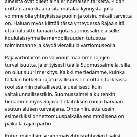
aiheista ovat olleet aina erinomaisen tärkeitä. Pidän
erittäin arvokkaana sitä matalaa kynnystä, jolla
voimme olla yhteyksissä puolin ja toisin, mikäli tarvetta
on. Haluan myös kiittää tässä yhteydessä Rajaa siitä,
että halusitte tänään tarjota suomussalmelaiselle
koululaisryhmälle mahdollisuuden tutustua
toimintaanne ja käydä vierailulla vartiomuseolla.
Rajavartiolaitos on valvonut maamme rajojen
turvallisuutta, ja erityisesti täällä Suomussalmella, sillä
on ollut suuri merkitys. Kaikki me tiedämme, kuinka
tälläkin hetkellä rajaturvallisuus on erittäin tärkeässä
roolissa niin paikallisesti, alueellisesti kuin
valtakunnallisestikin. Suomussalmella kuitenkin
tiedämme myös Rajavartiolaitoksen roolin harvaan
asutun alueen turvaajana. Onpa niin, että usein
esimerkiksi onnettomuuspaikalla ensimmäisenä on
paikalla rajan partio.
Kuten mainitsin, viranomaisyhteistehtävien lisäksi