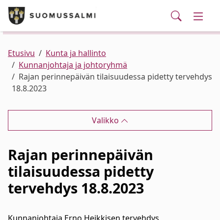
Puhelinluettelo/yhteystiedot
English
Siirry pääsisältöön
Siirry päävalikkoon
Haku
Kunta ja hallinto
Vaihd
Palvelut
Ajankohtaista
Verkkokauppa
Asuminen ja ympäristö
Vaihd
Etusivu
Kunta ja hallinto
Kunnanjohtaja ja johtoryhmä
Rajan perinnepäivän tilaisuudessa pidetty tervehdys
Varhaiskasvatus ja koulutus
Vaihd
18.8.2023
Elinvoima
Vaihd
Valikko
Kulttuuri, vapaa-aika ja nuoret
Vaihd
Rajan perinnepäivän
tilaisuudessa pidetty
tervehdys 18.8.2023
Kunnanjohtaja Erno Heikkisen tervehdys