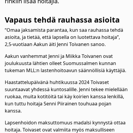
rinkiin lisää hoitajia.
Vapaus tehdä rauhassa asioita
“Omaa jaksamista parantaa, kun saa rauhassa tehdä
asioita, ja tietää, että lapsella on luotettava hoitaja”,
2,5-vuotiaan Aakun äiti Jenni Toivanen sanoo.
Aakun vanhemmat Jenni ja Miikka Toivanen ovat
joulukuusta lähtien olleet Suomussalmen kunnan
tukeman MLL:n lastenhoitoavun säännöllisiä käyttäjiä.
Haastattelupäivänä huhtikuussa 2024 Toivaset
suuntaavat yhdessä kuntosalille. Jenni tekee mielellään
ruokaa, muita kotitöitä tai käy koirien kanssa lenkillä,
kun tuttu hoitaja Senni Piirainen touhuaa pojan
kanssa.
Lapsenhoidon maksuttomuus madalsi kynnystä ottaa
hoitaja. Toivaset ovat valmiita myös maksulliseen