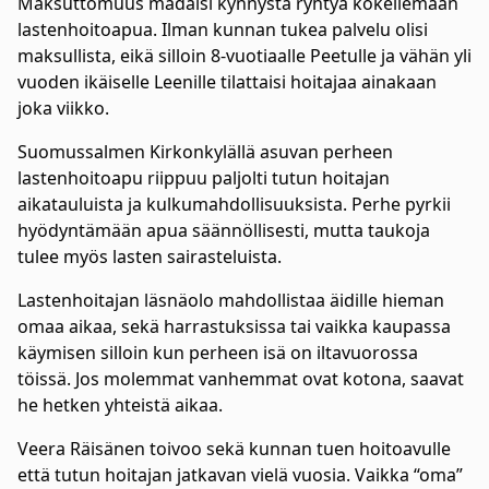
Maksuttomuus madalsi kynnystä ryhtyä kokeilemaan
lastenhoitoapua. Ilman kunnan tukea palvelu olisi
maksullista, eikä silloin 8-vuotiaalle Peetulle ja vähän yli
vuoden ikäiselle Leenille tilattaisi hoitajaa ainakaan
joka viikko.
Suomussalmen Kirkonkylällä asuvan perheen
lastenhoitoapu riippuu paljolti tutun hoitajan
aikatauluista ja kulkumahdollisuuksista. Perhe pyrkii
hyödyntämään apua säännöllisesti, mutta taukoja
tulee myös lasten sairasteluista.
Lastenhoitajan läsnäolo mahdollistaa äidille hieman
omaa aikaa, sekä harrastuksissa tai vaikka kaupassa
käymisen silloin kun perheen isä on iltavuorossa
töissä. Jos molemmat vanhemmat ovat kotona, saavat
he hetken yhteistä aikaa.
Veera Räisänen toivoo sekä kunnan tuen hoitoavulle
että tutun hoitajan jatkavan vielä vuosia. Vaikka “oma”