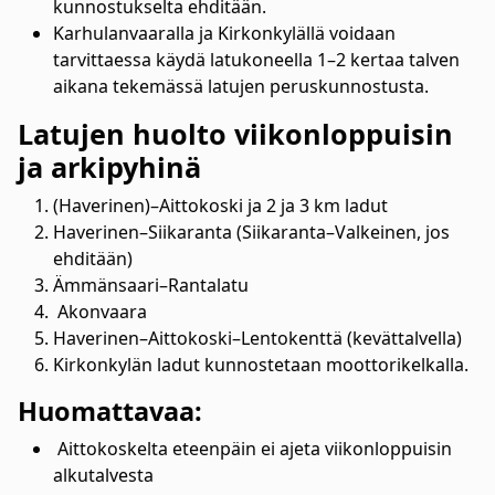
kunnostukselta ehditään.
Karhulanvaaralla ja Kirkonkylällä voidaan
tarvittaessa käydä latukoneella 1–2 kertaa talven
aikana tekemässä latujen peruskunnostusta.
Latujen huolto viikonloppuisin
ja arkipyhinä
(Haverinen)–Aittokoski ja 2 ja 3 km ladut
Haverinen–Siikaranta (Siikaranta–Valkeinen, jos
ehditään)
Ämmänsaari–Rantalatu
Akonvaara
Haverinen–Aittokoski–Lentokenttä (kevättalvella)
Kirkonkylän ladut kunnostetaan moottorikelkalla.
Huomattavaa:
Aittokoskelta eteenpäin ei ajeta viikonloppuisin
alkutalvesta