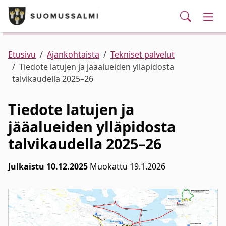
Puhelinluettelo/yhteystiedot
English
Siirry pääsisältöön
Siirry päävalikkoon
Haku
Kunta ja hallinto
Vaih
Palvelut
Ajankohtaista
Verkkokauppa
Asuminen ja ympäristö
Vaih
Etusivu
Ajankohtaista
Tekniset palvelut
Tiedote latujen ja jääalueiden ylläpidosta
talvikaudella 2025–26
Varhaiskasvatus ja koulutus
Vaih
Tiedote latujen ja
Elinvoima
Vaih
jääalueiden ylläpidosta
talvikaudella 2025–26
Kulttuuri, vapaa-aika ja nuoret
Vaih
Julkaistu 10.12.2025
Muokattu 19.1.2026