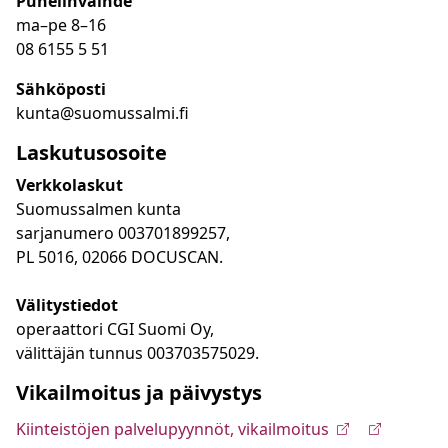
Puhelinvaihde
ma
–
pe 8
–16
08 6155 5 51
Sähköposti
kunta@suomussalmi.fi
Laskutusosoite
Verkkolaskut
Suomussalmen kunta
sarjanumero 003701899257,
PL 5016, 02066 DOCUSCAN.
Välitystiedot
operaattori CGI Suomi Oy,
välittäjän tunnus 003703575029.
Vikailmoitus ja päivystys
Kiinteistöjen palvelupyynnöt, vikailmoitus