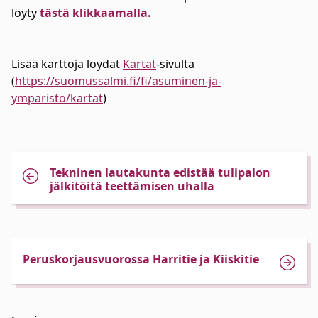
löyty
tästä klikkaamalla.
Lisää karttoja löydät
Kartat
-sivulta
(
https://suomussalmi.fi/fi/asuminen-ja-
ymparisto/kartat
)
Tekninen lautakunta edistää tulipalon
jälkitöitä teettämisen uhalla
Peruskorjausvuorossa Harritie ja Kiiskitie