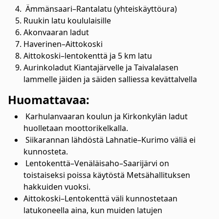
Ämmänsaari–Rantalatu (yhteiskäyttöura)
Ruukin latu koululaisille
Akonvaaran ladut
Haverinen–Aittokoski
Aittokoski–lentokenttä ja 5 km latu
Aurinkoladut Kiantajärvelle ja Taivalalasen
lammelle jäiden ja säiden salliessa kevättalvella
Huomattavaa:
Karhulanvaaran koulun ja Kirkonkylän ladut
huolletaan moottorikelkalla.
Siikarannan lähdöstä Lahnatie–Kurimo väliä ei
kunnosteta.
Lentokenttä–Venäläisaho–Saarijärvi on
toistaiseksi poissa käytöstä Metsähallituksen
hakkuiden vuoksi.
Aittokoski–Lentokenttä väli kunnostetaan
latukoneella aina, kun muiden latujen