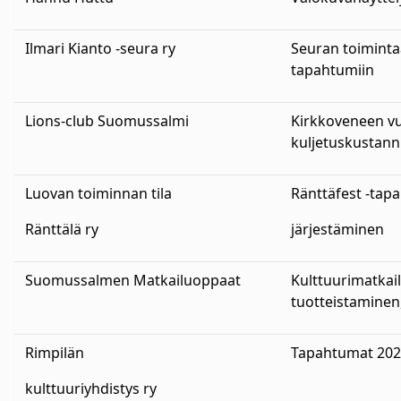
Ilmari Kianto -seura ry
Seuran toiminta
tapahtumiin
Lions-club Suomussalmi
Kirkkoveneen vu
kuljetuskustan
Luovan toiminnan tila
Ränttäfest -ta
Ränttälä ry
järjestäminen
Suomussalmen Matkailuoppaat
Kulttuurimatkai
tuotteistaminen
Rimpilän
Tapahtumat 20
kulttuuriyhdistys ry