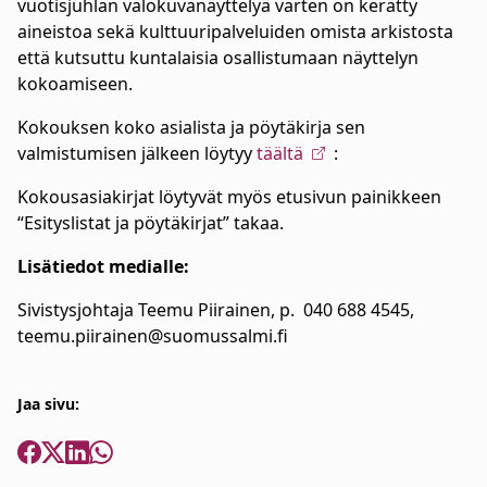
vuotisjuhlan valokuvanäyttelyä varten on kerätty
aineistoa sekä kulttuuripalveluiden omista arkistosta
että kutsuttu kuntalaisia osallistumaan näyttelyn
kokoamiseen.
Kokouksen koko asialista ja pöytäkirja sen
valmistumisen jälkeen löytyy
täältä
:
Kokousasiakirjat löytyvät myös etusivun painikkeen
“Esityslistat ja pöytäkirjat” takaa.
Lisätiedot medialle:
Sivistysjohtaja Teemu Piirainen, p. 040 688 4545,
teemu.piirainen@suomussalmi.fi
Jaa sivu: