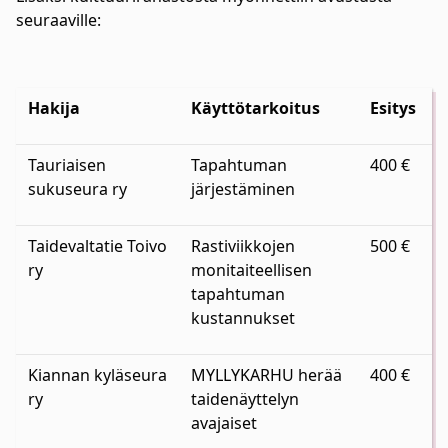
seuraaville:
Hakija
Käyttötarkoitus
Esitys
Tauriaisen
Tapahtuman
400 €
sukuseura ry
järjestäminen
Taidevaltatie Toivo
Rastiviikkojen
500 €
ry
monitaiteellisen
tapahtuman
kustannukset
Kiannan kyläseura
MYLLYKARHU herää
400 €
ry
taidenäyttelyn
avajaiset