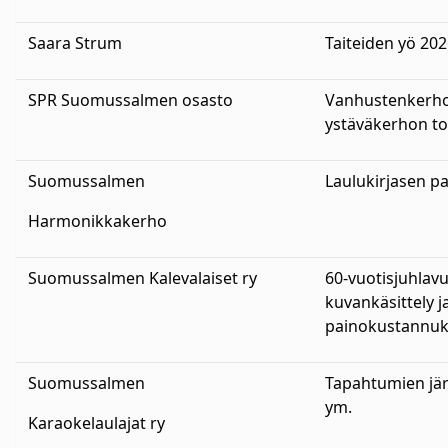
Saara Strum
Taiteiden yö 20
SPR Suomussalmen osasto
Vanhustenkerh
ystäväkerhon t
Suomussalmen
Laulukirjasen p
Harmonikkakerho
Suomussalmen Kalevalaiset ry
60-vuotisjuhlav
kuvankäsittely j
painokustannu
Suomussalmen
Tapahtumien jä
ym.
Karaokelaulajat ry