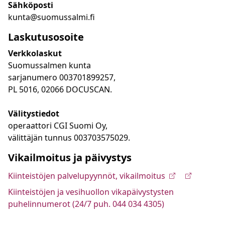
Sähköposti
kunta@suomussalmi.fi
Laskutusosoite
Verkkolaskut
Suomussalmen kunta
sarjanumero 003701899257,
PL 5016, 02066 DOCUSCAN.
Välitystiedot
operaattori CGI Suomi Oy,
välittäjän tunnus 003703575029.
Vikailmoitus ja päivystys
Kiinteistöjen palvelupyynnöt, vikailmoitus
Kiinteistöjen ja vesihuollon vikapäivystysten
puhelinnumerot (24/7 puh. 044 034 4305)