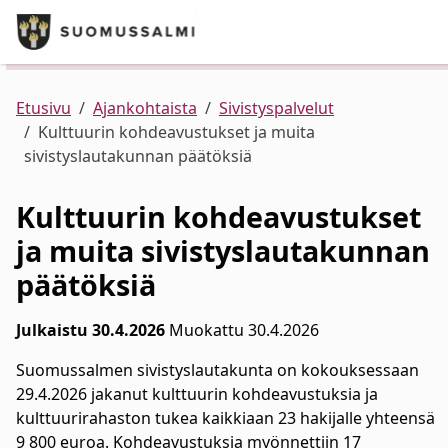
Puhelinluettelo/yhteystiedot
English
Siirry pääsisältöön
Siirry päävalikkoon
Kunta ja hallinto
Palvelut
Ajankohtaista
Verkkokauppa
Asuminen ja ympäristö
Etusivu
Ajankohtaista
Sivistyspalvelut
Kulttuurin kohdeavustukset ja muita
sivistyslautakunnan päätöksiä
Varhaiskasvatus ja koulutus
Kulttuurin kohdeavustukset
Elinvoima
ja muita sivistyslautakunnan
päätöksiä
Kulttuuri, vapaa-aika ja nuoret
Julkaistu 30.4.2026
Muokattu 30.4.2026
Suomussalmen sivistyslautakunta on kokouksessaan
29.4.2026 jakanut kulttuurin kohdeavustuksia ja
kulttuurirahaston tukea kaikkiaan 23 hakijalle yhteensä
9 800 euroa. Kohdeavustuksia myönnettiin 17