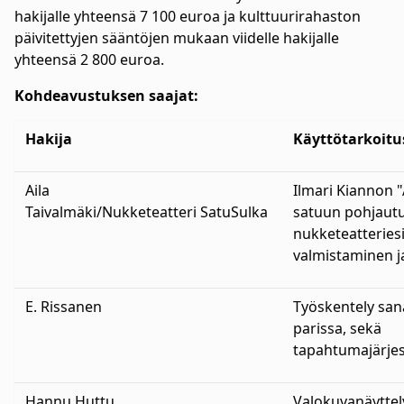
hakijalle yhteensä 7 100 euroa ja kulttuurirahaston
päivitettyjen sääntöjen mukaan viidelle hakijalle
yhteensä 2 800 euroa.
Kohdeavustuksen saajat:
Hakija
Käyttötarkoitu
Aila
Ilmari Kiannon 
Taivalmäki/Nukketeatteri SatuSulka
satuun pohjaut
nukketeatteries
valmistaminen j
E. Rissanen
Työskentely san
parissa, sekä
tapahtumajärjes
Hannu Huttu
Valokuvanäyttel