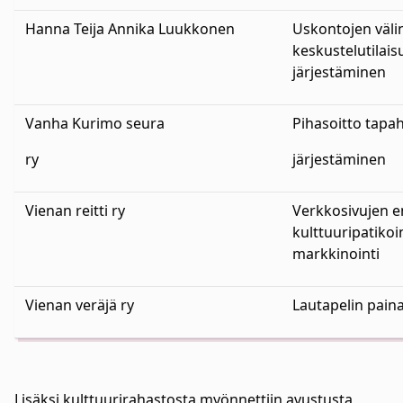
Hanna Teija Annika Luukkonen
Uskontojen väli
keskustelutilai
järjestäminen
Vanha Kurimo seura
Pihasoitto tap
ry
järjestäminen
Vienan reitti ry
Verkkosivujen e
kulttuuripatiko
markkinointi
Vienan veräjä ry
Lautapelin pain
Lisäksi kulttuurirahastosta myönnettiin avustusta