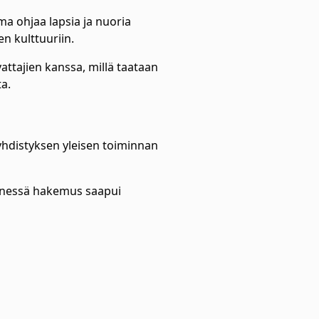
ma ohjaa lapsia ja nuoria
en kulttuuriin.
attajien kanssa, millä taataan
ita.
yhdistyksen yleisen toiminnan
nnessä hakemus saapui