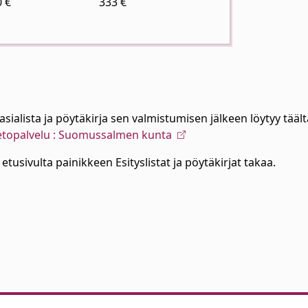
0 €
333 €
lista ja pöytäkirja sen valmistumisen jälkeen löytyy täältä:
ietopalvelu : Suomussalmen kunta
etusivulta painikkeen Esityslistat ja pöytäkirjat takaa.