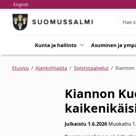
English
Siirry pääsisältöön
Siirry päävalikkoon
Kunta ja hallinto
Vaihda alasvetovalikkoa
Asuminen ja ympä
Etusivu
Ajankohtaista
Sivistyspalvelut
Kiannon K
Kiannon Kuo
kaikenikäisi
Julkaistu 1.6.2026
Muokattu 1