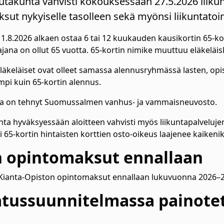
takunta vahvisti kokouksessaan 27.5.2026 liikunt
sut nykyiselle tasolleen sekä myönsi liikuntat
t 1.8.2026 alkaen ostaa 6 tai 12 kuukauden kausikortin 65-k
jana on ollut 65 vuotta. 65-kortin nimike muuttuu eläkeläis
eläkeläiset ovat olleet samassa alennusryhmässä lasten, opi
mpi kuin 65-kortin alennus.
sta on tehnyt Suomussalmen vanhus- ja vammaisneuvosto.
a hyväksyessään aloitteen vahvisti myös liikuntapalveluje
 65-kortin hintaisten korttien osto-oikeus laajenee kaikenikäi
n opintomaksut ennallaan
ää Kianta-Opiston opintomaksut ennallaan lukuvuonna 2026–
atussuunnitelmassa painote