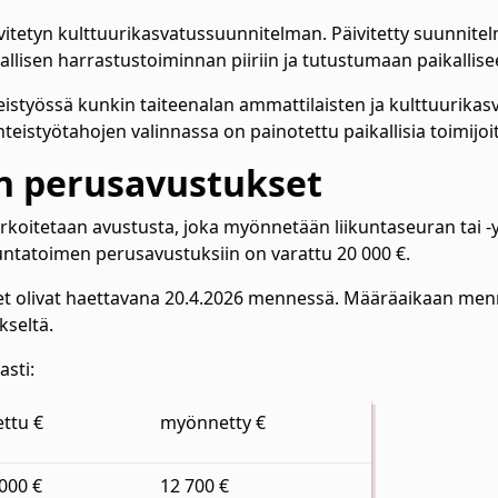
vitetyn kulttuurikasvatussuunnitelman. Päivitetty suunnitel
llisen harrastustoiminnan piiriin ja tutustumaan paikallise
istyössä kunkin taiteenalan ammattilaisten ja kulttuurikasv
hteistyötahojen valinnassa on painotettu paikallisia toimijo
n perusavustukset
rkoitetaan avustusta, joka myönnetään liikuntaseuran tai -
kuntatoimen perusavustuksiin on varattu 20 000 €.
et olivat haettavana 20.4.2026 mennessä. Määräaikaan me
ykseltä.
avasti:
ettu €
myönnetty €
 000 €
12 700 €