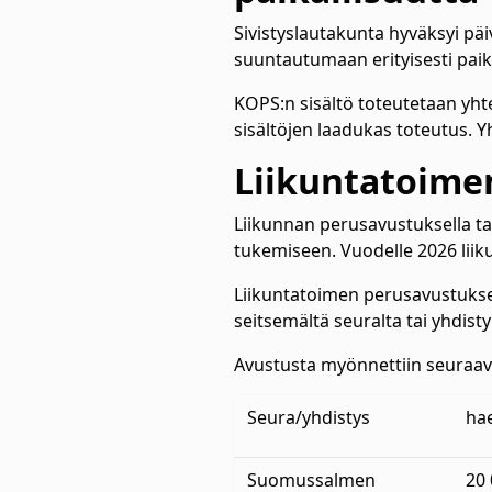
Sivistyslautakunta hyväksyi päi
suuntautumaan erityisesti paika
KOPS:n sisältö toteutetaan yhte
sisältöjen laadukas toteutus. Y
Liikuntatoime
Liikunnan perusavustuksella ta
tukemiseen. Vuodelle 2026 lii
Liikuntatoimen perusavustuks
seitsemältä seuralta tai yhdist
Avustusta myönnettiin seura
Seura/yhdistys
ha
Suomussalmen
20