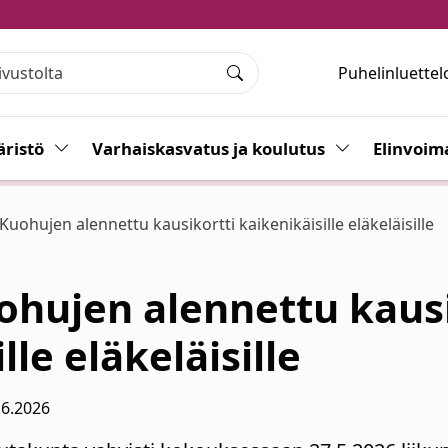
Puhelinluettel
Haku
ristö
Vaihda alasvetovalikkoa
Varhaiskasvatus ja koulutus
Vaihda alasvet
Elinvoim
uohujen alennettu kausikortti kaikenikäisille eläkeläisille
hujen alennettu kausi
lle eläkeläisille
.6.2026