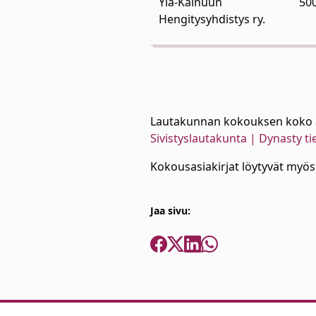
Ylä-Kainuun
50
Hengitysyhdistys ry.
Lautakunnan kokouksen koko asia
Sivistyslautakunta | Dynasty t
Kokousasiakirjat löytyvät myös 
Jaa sivu: