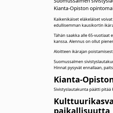
Suomussalmen sivistyslau
Kianta-Opiston opintomak
Kaikenikäiset eläkeläiset voiva
edullisemman kausikortin ikära
Tähän saakka alle 65-vuotiaat 
kanssa. Alennus on ollut piene
Aloitteen ikärajan poistamise
Suomussalmen sivistyslautakunt
Hinnat pysyvät ennallaan, paitsi
Kianta-Opisto
Sivistyslautakunta päätti pit
Kulttuurikasv
paikallisuutta