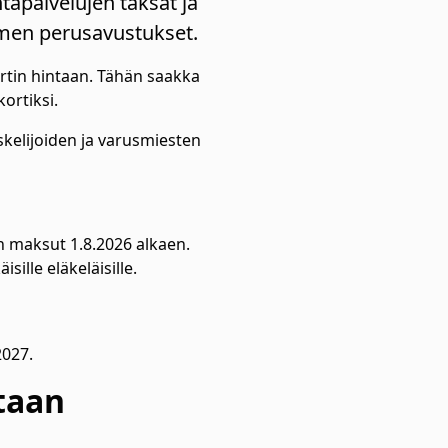
apalvelujen taksat ja
oimen perusavustukset.
ortin hintaan. Tähän saakka
kortiksi.
skelijoiden ja varusmiesten
n maksut 1.8.2026 alkaen.
sille eläkeläisille.
2027.
taan