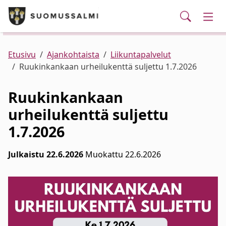
Puhelinluettelo/yhteystiedot
English
Siirry pääsisältöön
Siirry päävalikkoon
Haku
Kunta ja hallinto
Vaih
Palvelut
Ajankohtaista
Verkkokauppa
Asuminen ja ympäristö
Vaih
Etusivu
Ajankohtaista
Liikuntapalvelut
Ruukinkankaan urheilukenttä suljettu 1.7.2026
Varhaiskasvatus ja koulutus
Vaih
Ruukinkankaan
urheilukenttä suljettu
Elinvoima
Vaih
1.7.2026
Kulttuuri, vapaa-aika ja nuoret
Vaih
Julkaistu 22.6.2026
Muokattu 22.6.2026