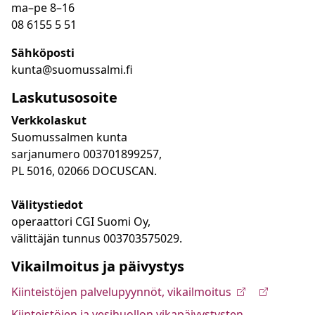
ma
–
pe 8
–16
08 6155 5 51
Sähköposti
kunta@suomussalmi.fi
Laskutusosoite
Verkkolaskut
Suomussalmen kunta
sarjanumero 003701899257,
PL 5016, 02066 DOCUSCAN.
Välitystiedot
operaattori CGI Suomi Oy,
välittäjän tunnus 003703575029.
Vikailmoitus ja päivystys
Kiinteistöjen palvelupyynnöt, vikailmoitus
Kiinteistöjen ja vesihuollon vikapäivystysten