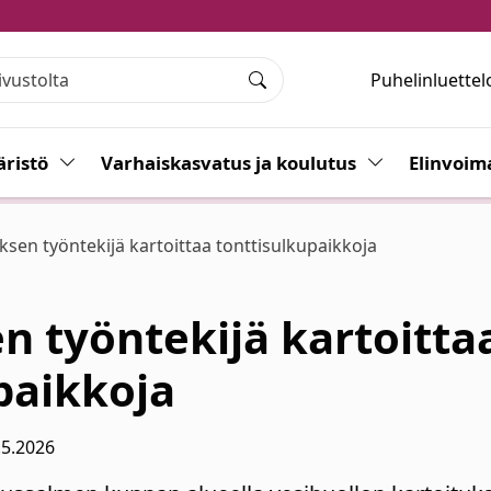
Puhelinluettel
Haku
ristö
Vaihda alasvetovalikkoa
Varhaiskasvatus ja koulutus
Vaihda alasvet
Elinvoim
oksen työntekijä kartoittaa tonttisulkupaikkoja
en työntekijä kartoitta
paikkoja
.5.2026