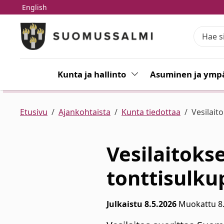
English
Siirry pääsisältöön
Siirry päävalikkoon
Kunta ja hallinto
Vaihda alasvetovalikkoa
Asuminen ja ympä
Etusivu
Ajankohtaista
Kunta tiedottaa
Vesilait
Vesilaitoks
tonttisulku
Julkaistu 8.5.2026
Muokattu 8