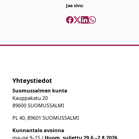
Jaa sivu:
Yhteystiedot
Suomussalmen kunta
Kauppakatu 20
89600 SUOMUSSALMI
PL 40, 89601 SUOMUSSALMI
Kunnantalo avoinna
ma
–
pe 9
–15 /
Huom.
suljettu 29.6.–2.8.2026