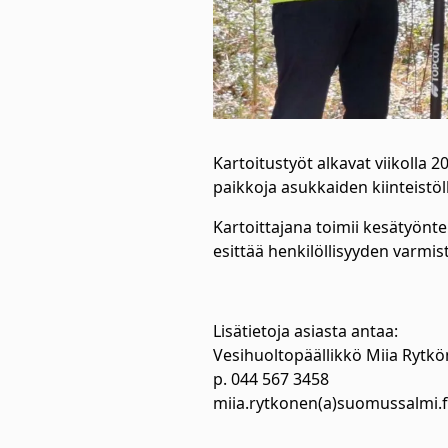
Kartoitustyöt alkavat viikolla
paikkoja asukkaiden kiinteistöll
Kartoittajana toimii kesätyönt
esittää henkilöllisyyden varmis
Lisätietoja asiasta antaa:
Vesihuoltopäällikkö Miia Rytk
p. 044 567 3458
miia.rytkonen(a)suomussalmi.f