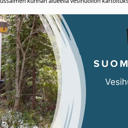
mussalmen kunnan alueella vesihuollon kartoituks