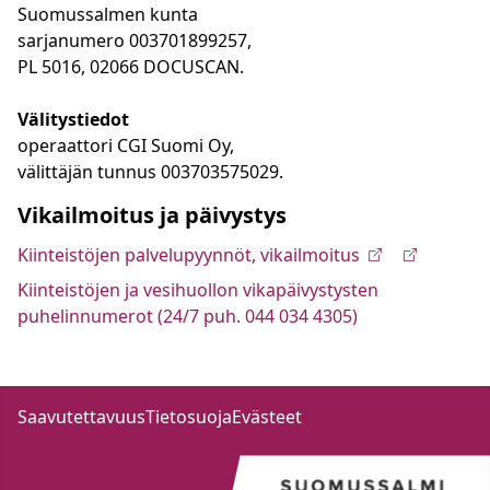
Suomussalmen kunta
sarjanumero 003701899257,
PL 5016, 02066 DOCUSCAN.
Välitystiedot
operaattori CGI Suomi Oy,
välittäjän tunnus 003703575029.
Vikailmoitus ja päivystys
Kiinteistöjen palvelupyynnöt, vikailmoitus
Kiinteistöjen ja vesihuollon vikapäivystysten
puhelinnumerot (24/7 puh. 044 034 4305)
Saavutettavuus
Tietosuoja
Evästeet