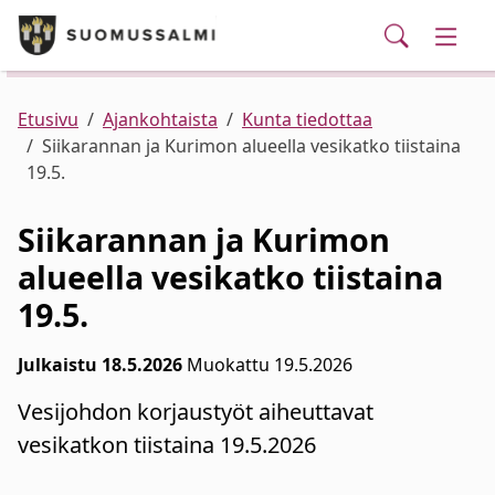
Puhelinluettelo/yhteystiedot
English
Siirry pääsisältöön
Siirry päävalikkoon
Haku
Kunta ja hallinto
Vaihd
Palvelut
Ajankohtaista
Verkkokauppa
Asuminen ja ympäristö
Vaihd
Etusivu
Ajankohtaista
Kunta tiedottaa
Siikarannan ja Kurimon alueella vesikatko tiistaina
19.5.
Varhaiskasvatus ja koulutus
Vaihd
Siikarannan ja Kurimon
Elinvoima
Vaihd
alueella vesikatko tiistaina
19.5.
Kulttuuri, vapaa-aika ja nuoret
Vaihd
Julkaistu 18.5.2026
Muokattu 19.5.2026
Vesijohdon korjaustyöt aiheuttavat
vesikatkon tiistaina 19.5.2026