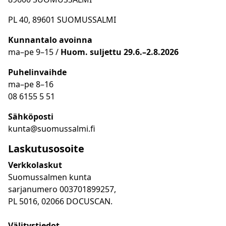
PL 40, 89601 SUOMUSSALMI
Kunnantalo avoinna
ma
–
pe 9
–15 /
Huom.
suljettu 29.6.–2.8.2026
Puhelinvaihde
ma
–
pe 8
–16
08 6155 5 51
Sähköposti
kunta@suomussalmi.fi
Laskutusosoite
Verkkolaskut
Suomussalmen kunta
sarjanumero 003701899257,
PL 5016, 02066 DOCUSCAN.
Välitystiedot