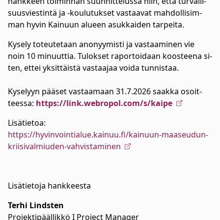
hankkeen toi­min­nan suun­nit­te­lus­sa niin, et­tä tur­val­li­
suus­vies­tin­tä ja -kou­lu­tuk­set vas­taa­vat mah­dol­li­sim­
man hy­vin Kai­nuun alueen asuk­kai­den tar­pei­ta.
Ky­se­ly to­teu­te­taan ano­nyy­mis­ti ja vas­taa­mi­nen vie
noin 10 mi­nuut­tia. Tu­lok­set ra­por­toi­daan koos­tee­na si­
ten, et­tei yk­sit­täis­tä vas­taa­jaa voi­da tun­nis­taa.
Ky­se­lyyn pää­set vas­taa­maan 31.7.2026 saakka osoit­
tees­sa:
https://link.web­ro­pol.com/s/kai­pe
Lisätietoa:
https://hyvinvointialue.kainuu.fi/kainuun-maaseudun-
kriisivalmiuden-vahvistaminen
Lisätietoja hankkeesta
Terhi Lindsten
Projektipäällikkö I Project Manager