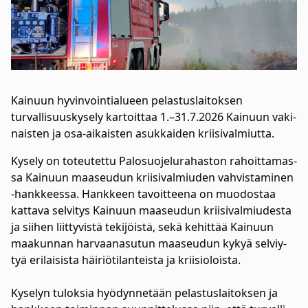
Kai­nuun hy­vin­vointialueen pe­las­tus­lai­toksen
turvallisuuskysely kar­toit­taa 1.–31.7.2026 Kai­nuun va­ki­
nais­ten ja osa-ai­kais­ten asuk­kai­den krii­si­val­miut­ta.
Ky­se­ly on to­teu­tet­tu Pa­lo­suo­je­lu­ra­has­ton ra­hoit­ta­mas­
sa Kai­nuun maa­seu­dun krii­si­val­miu­den vah­vis­ta­mi­nen
-hank­kees­sa. Hank­keen ta­voit­tee­na on muo­dos­taa
kat­ta­va sel­vi­tys Kai­nuun maa­seu­dun krii­si­val­miu­des­ta
ja sii­hen liit­ty­vis­tä te­ki­jöis­tä, se­kä ke­hit­tää Kai­nuun
maa­kun­nan har­vaa­na­su­tun maa­seu­dun ky­kyä sel­viy­
tyä eri­lai­sis­ta häi­riö­ti­lan­teis­ta ja krii­sio­lois­ta.
Ky­se­lyn tu­lok­sia hyö­dyn­ne­tään pe­las­tus­lai­tok­sen ja