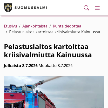
Puhelinluettelo/yhteystiedot
English
Siirry pääsisältöön
Siirry päävalikkoon
Haku
Kunta ja hallinto
Vaihd
Palvelut
Ajankohtaista
Verkkokauppa
Asuminen ja ympäristö
Vaihd
Etusivu
Ajankohtaista
Kunta tiedottaa
Pelastuslaitos kartoittaa kriisivalmiutta Kainuussa
Varhaiskasvatus ja koulutus
Vaihd
Pelastuslaitos kartoittaa
kriisivalmiutta Kainuussa
Elinvoima
Vaihd
Julkaistu 8.7.2026
Muokattu 8.7.2026
Kulttuuri, vapaa-aika ja nuoret
Vaihd