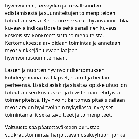
hyvinvoinnin, terveyden ja turvallisuuden
edistämisestä ja suunniteltujen toimenpiteiden
toteutumisesta. Kertomuksessa on hyvinvoinnin tilaa
kuvaavia indikaattoreita sekä sanallinen kuvaus
keskeisistä konkreettisista toimenpiteistä.
Kertomuksessa arvioidaan toimintaa ja annetaan
myös vinkkejä tulevaan laajaan
hyvinvointisuunnitelmaan.
Lasten ja nuorten hyvinvointikertomuksen
kohderyhmänä ovat lapset, nuoret ja heidän
perheensä. Lisäksi asiakirja sisältää opiskeluhuollon
toteutumisen kuvauksen ja tiivistelmän tehdyistä
toimenpiteistä. Hyvinvointikertomus pitää sisällään
myös arvion hyvinvoinnin nykytilasta, nykyiset
toimintamallit sekä tavoitteet ja toimenpiteet.
Valtuusto saa päätettäväkseen perustaa
vuokraustoimintaa harjoittavan osakeyhtiön, jonka