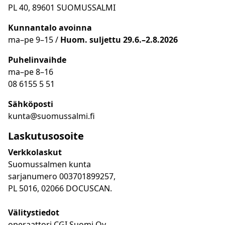
PL 40, 89601 SUOMUSSALMI
Kunnantalo avoinna
ma
–
pe 9
–15 /
Huom.
suljettu 29.6.–2.8.2026
Puhelinvaihde
ma
–
pe 8
–16
08 6155 5 51
Sähköposti
kunta@suomussalmi.fi
Laskutusosoite
Verkkolaskut
Suomussalmen kunta
sarjanumero 003701899257,
PL 5016, 02066 DOCUSCAN.
Välitystiedot
operaattori CGI Suomi Oy,