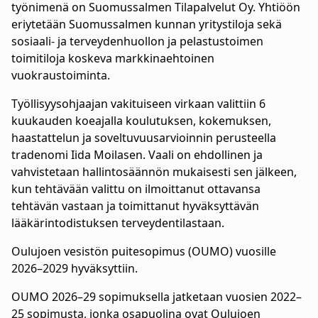
työnimenä on Suomussalmen Tilapalvelut Oy. Yhtiöön
eriytetään Suomussalmen kunnan yritystiloja sekä
sosiaali- ja terveydenhuollon ja pelastustoimen
toimitiloja koskeva markkinaehtoinen
vuokraustoiminta.
Työllisyysohjaajan vakituiseen virkaan valittiin 6
kuukauden koeajalla koulutuksen, kokemuksen,
haastattelun ja soveltuvuusarvioinnin perusteella
tradenomi Iida Moilasen. Vaali on ehdollinen ja
vahvistetaan hallintosäännön mukaisesti sen jälkeen,
kun tehtävään valittu on ilmoittanut ottavansa
tehtävän vastaan ja toimittanut hyväksyttävän
lääkärintodistuksen terveydentilastaan.
Oulujoen vesistön puitesopimus (OUMO) vuosille
2026–2029 hyväksyttiin.
OUMO 2026–29 sopimuksella jatketaan vuosien 2022–
25 sopimusta, jonka osapuolina ovat Oulujoen