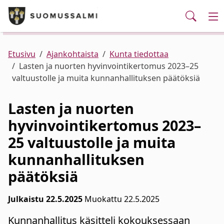
Puhelinluettelo/yhteystiedot
English
Siirry pääsisältöön
Siirry päävalikkoon
Ha
Kunta ja hallinto
Va
Palvelut
Ajankohtaista
Verkkokauppa
Asuminen ja ympäristö
Va
Etusivu
Ajankohtaista
Kunta tiedottaa
Lasten ja nuorten hyvinvointikertomus 2023–25
valtuustolle ja muita kunnanhallituksen päätöksiä
Varhaiskasvatus ja koulutus
Va
Lasten ja nuorten
Elinvoima
Va
hyvinvointikertomus 2023–
25 valtuustolle ja muita
Kulttuuri, vapaa-aika ja nuoret
Va
kunnanhallituksen
päätöksiä
Julkaistu 22.5.2025
Muokattu 22.5.2025
Kunnanhallitus käsitteli kokouksessaan