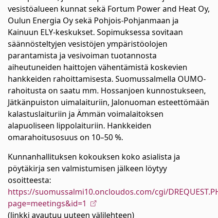
vesistöalueen kunnat sekä Fortum Power and Heat Oy,
Oulun Energia Oy sekä Pohjois-Pohjanmaan ja
Kainuun ELY-keskukset. Sopimuksessa sovitaan
säännösteltyjen vesistöjen ympäristöolojen
parantamista ja vesivoiman tuotannosta
aiheutuneiden haittojen vähentämistä koskevien
hankkeiden rahoittamisesta. Suomussalmella OUMO-
rahoitusta on saatu mm. Hossanjoen kunnostukseen,
Jätkänpuiston uimalaituriin, Jalonuoman esteettömään
kalastuslaituriin ja Ämmän voimalaitoksen
alapuoliseen lippolaituriin. Hankkeiden
omarahoitusosuus on 10–50 %.
Kunnanhallituksen kokouksen koko asialista ja
pöytäkirja sen valmistumisen jälkeen löytyy
osoitteesta:
https://suomussalmi10.oncloudos.com/cgi/DREQUEST.P
page=meetings&id=1
(linkki avautuu uuteen välilehteen)