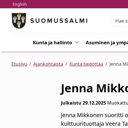
English
Siirry pääsisältöön
Siirry päävalikkoon
Kunta ja hallinto
Vaihda alasvetovalikkoa
Asuminen ja ympä
Etusivu
Ajankohtaista
Kunta tiedottaa
Jenna M
Jenna Mikk
Julkaistu 29.12.2025
Muokattu
Jenna Mikkonen suoritti
kulttuurituottaja Veera T