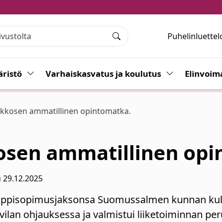
Puhelinluettel
Haku
ristö
Vaihda alasvetovalikkoa
Varhaiskasvatus ja koulutus
Vaihda alasvet
Elinvoim
ikkosen ammatillinen opintomatka.
osen ammatillinen opi
 29.12.2025
 oppisopimusjaksonsa Suomussalmen kunnan kult
avilan ohjauksessa ja valmistui liiketoiminnan pe