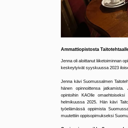
Ammattiopistosta Taitotehtaall
Jenna oli aloittanut liiketoiminnan
keskeytyivät syyskuussa 2023 iloi
Jenna kävi Suomussalmen Taitoteht
hänen opinnoittensa jatkamista.
opintoihin KAOlle omaehtoiseksi 
helmikuussa 2025. Hän kävi Taitot
työelämässä oppimista Suomussa
muutettiin oppisopimukseksi Suom