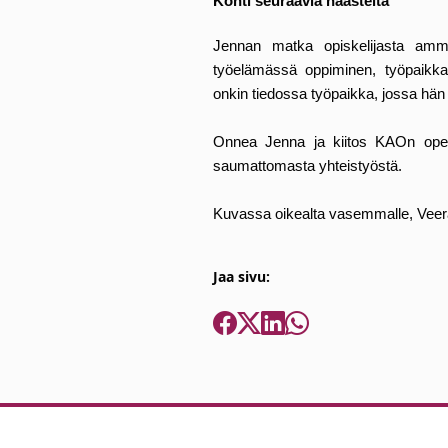
Kohti seuraavia haasteita
Jennan matka opiskelijasta amma
työelämässä oppiminen, työpaikkao
onkin tiedossa työpaikka, jossa hän
Onnea Jenna ja kiitos KAOn opett
saumattomasta yhteistyöstä.
Kuvassa oikealta vasemmalle, Veera
Jaa sivu: