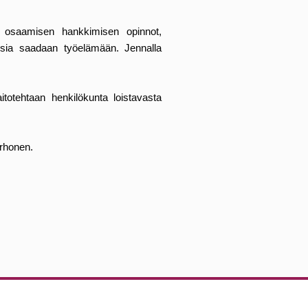
n osaamisen hankkimisen opinnot,
aisia saadaan työelämään. Jennalla
otehtaan henkilökunta loistavasta
orhonen.