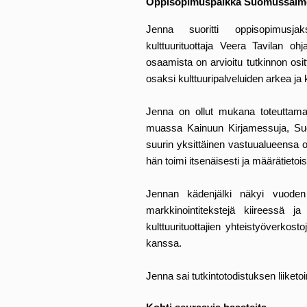
Oppisopimuspaikka Suomussalme
Jenna suoritti oppisopimusja
kulttuurituottaja Veera Tavilan ohj
osaamista on arvioitu tutkinnon os
osaksi kulttuuripalveluiden arkea ja 
Jenna on ollut mukana toteuttamas
muassa Kainuun Kirjamessuja, Su
suurin yksittäinen vastuualueensa o
hän toimi itsenäisesti ja määrätietois
Jennan kädenjälki näkyi vuoden
markkinointitekstejä kiireessä j
kulttuurituottajien yhteistyöverkos
kanssa.
Jenna sai tutkintotodistuksen liike