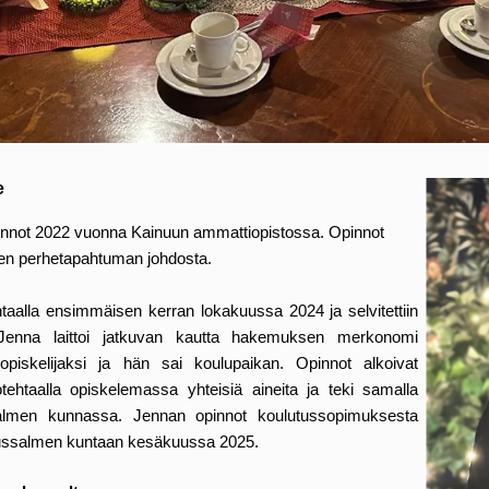
e
 opinnot 2022 vuonna Kainuun ammattiopistossa. Opinnot
sen perhetapahtuman johdosta.
aalla ensimmäisen kerran lokakuussa 2024 ja selvitettiin
 Jenna laittoi jatkuvan kautta hakemuksen merkonomi
opiskelijaksi ja hän sai koulupaikan. Opinnot alkoivat
ehtaalla opiskelemassa yhteisiä aineita ja teki samalla
lmen kunnassa. Jennan opinnot koulutussopimuksesta
ussalmen kuntaan kesäkuussa 2025.