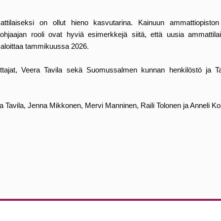
ttilaiseksi on ollut hieno kasvutarina. Kainuun ammattiopisto
hjaajan rooli ovat hyviä esimerkkejä siitä, että uusia ammattil
 aloittaa tammikuussa 2026.
ajat, Veera Tavila sekä Suomussalmen kunnan henkilöstö ja Tait
 Tavila, Jenna Mikkonen, Mervi Manninen, Raili Tolonen ja Anneli K