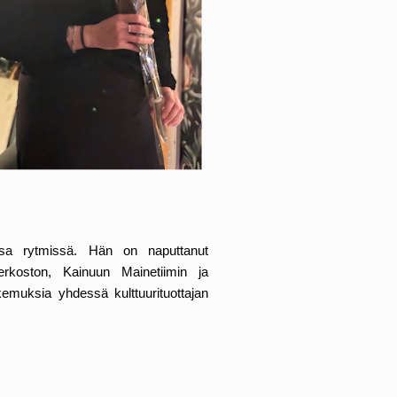
ssa rytmissä. Hän on naputtanut
verkoston, Kainuun Mainetiimin ja
akemuksia yhdessä kulttuurituottajan