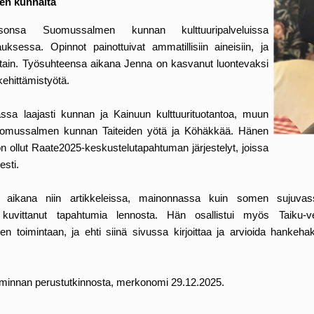
n kunnalta
ksonsa Suomussalmen kunnan kulttuuripalveluissa
auksessa. Opinnot painottuivat ammatillisiin aineisiin, ja
ittain. Työsuhteensa aikana Jenna on kasvanut luontevaksi
kehittämistyötä.
sa laajasti kunnan ja Kainuun kulttuurituotantoa, muun
omussalmen kunnan Taiteiden yötä ja Köhäkkää. Hänen
n ollut Raate2025-keskustelutapahtuman järjestelyt, joissa
esti.
 aikana niin artikkeleissa, mainonnassa kuin somen sujuva
a kuvittanut tapahtumia lennosta. Hän osallistui myös Taiku-
tojen toimintaan, ja ehti siinä sivussa kirjoittaa ja arvioida hankeh
toiminnan perustutkinnosta, merkonomi 29.12.2025.