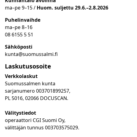
Kunnantalo avoinna
ma
–
pe 9
–15 /
Huom.
suljettu 29.6.–2.8.2026
Puhelinvaihde
ma
–
pe 8
–16
08 6155 5 51
Sähköposti
kunta@suomussalmi.fi
Laskutusosoite
Verkkolaskut
Suomussalmen kunta
sarjanumero 003701899257,
PL 5016, 02066 DOCUSCAN.
Välitystiedot
operaattori CGI Suomi Oy,
välittäjän tunnus 003703575029.