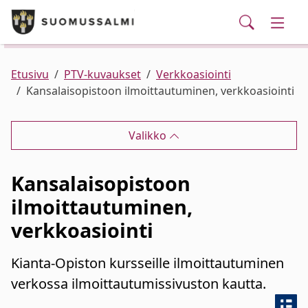
Puhelinluettelo/yhteystiedot
English
Siirry pääsisältöön
Siirry päävalikkoon
Haku
Kunta ja hallinto
Vaihd
Palvelut
Ajankohtaista
Verkkokauppa
Asuminen ja ympäristö
Vaihd
Etusivu
PTV-kuvaukset
Verkkoasiointi
Kansalaisopistoon ilmoittautuminen, verkkoasiointi
Varhaiskasvatus ja koulutus
Vaihd
Valikko
Elinvoima
Vaihd
Kansalaisopistoon
Kulttuuri, vapaa-aika ja nuoret
Vaihd
ilmoittautuminen,
verkkoasiointi
Kianta-Opiston kursseille ilmoittautuminen
verkossa ilmoittautumissivuston kautta.