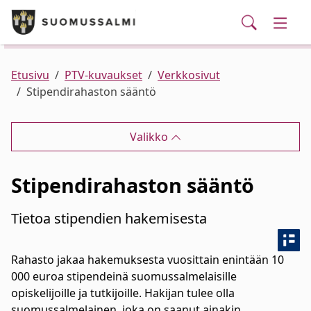
Puhelinluettelo/yhteystiedot
English
Siirry pääsisältöön
Siirry päävalikkoon
Haku
Kunta ja hallinto
Vaihd
Palvelut
Ajankohtaista
Verkkokauppa
Asuminen ja ympäristö
Vaihd
Etusivu
PTV-kuvaukset
Verkkosivut
Stipendirahaston sääntö
Varhaiskasvatus ja koulutus
Vaihd
Valikko
Elinvoima
Vaihd
Stipendirahaston sääntö
Kulttuuri, vapaa-aika ja nuoret
Vaihd
Tietoa stipendien hakemisesta
Rahasto jakaa hakemuksesta vuosittain enintään 10
000 euroa stipendeinä suomussalmelaisille
opiskelijoille ja tutkijoille. Hakijan tulee olla
suomussalmelainen, joka on saanut ainakin