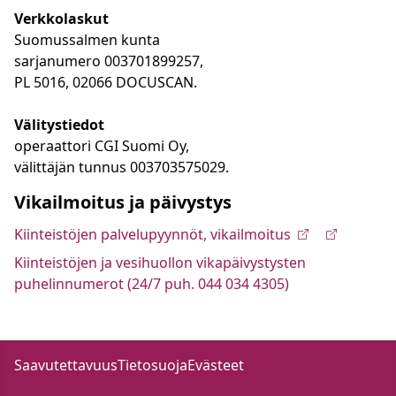
Verkkolaskut
Suomussalmen kunta
sarjanumero 003701899257,
PL 5016, 02066 DOCUSCAN.
Välitystiedot
operaattori CGI Suomi Oy,
välittäjän tunnus 003703575029.
Vikailmoitus ja päivystys
Kiinteistöjen palvelupyynnöt, vikailmoitus
Kiinteistöjen ja vesihuollon vikapäivystysten
puhelinnumerot (24/7 puh. 044 034 4305)
Saavutettavuus
Tietosuoja
Evästeet