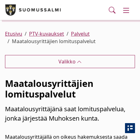
Puhelinluettelo/yhteystiedot
English
Siirry pääsisältöön
Siirry päävalikkoon
Haku
Kunta ja hallinto
Vaihd
Palvelut
Ajankohtaista
Verkkokauppa
Asuminen ja ympäristö
Vaihd
Etusivu
PTV-kuvaukset
Palvelut
Maatalousyrittäjien lomituspalvelut
Varhaiskasvatus ja koulutus
Vaihd
Valikko
Elinvoima
Vaihd
Maatalousyrittäjien
Kulttuuri, vapaa-aika ja nuoret
Vaihd
lomituspalvelut
Maatalousyrittäjänä saat lomituspalvelua,
jonka järjestää Muhoksen kunta.
Maatalousyrittäjällä on oikeus hakemuksesta saada