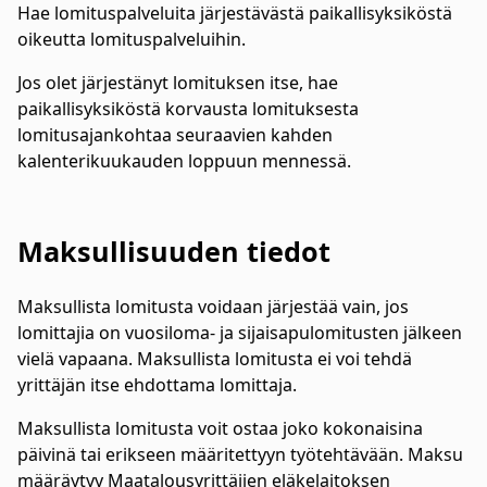
Hae lomituspalveluita järjestävästä paikallisyksiköstä
oikeutta lomituspalveluihin.
Jos olet järjestänyt lomituksen itse, hae
paikallisyksiköstä korvausta lomituksesta
lomitusajankohtaa seuraavien kahden
kalenterikuukauden loppuun mennessä.
Maksullisuuden tiedot
Maksullista lomitusta voidaan järjestää vain, jos
lomittajia on vuosiloma- ja sijaisapulomitusten jälkeen
vielä vapaana. Maksullista lomitusta ei voi tehdä
yrittäjän itse ehdottama lomittaja.
Maksullista lomitusta voit ostaa joko kokonaisina
päivinä tai erikseen määritettyyn työtehtävään. Maksu
määräytyy Maatalousyrittäjien eläkelaitoksen