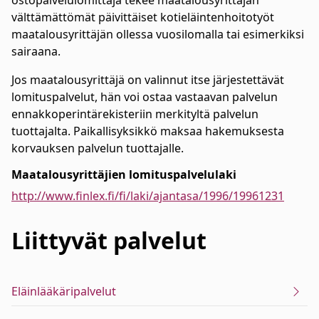
ostopalvelulomittaja tekee maatalousyrittäjän
välttämättömät päivittäiset kotieläintenhoitotyöt
maatalousyrittäjän ollessa vuosilomalla tai esimerkiksi
sairaana.
Jos maatalousyrittäjä on valinnut itse järjestettävät
lomituspalvelut, hän voi ostaa vastaavan palvelun
ennakkoperintärekisteriin merkityltä palvelun
tuottajalta. Paikallisyksikkö maksaa hakemuksesta
korvauksen palvelun tuottajalle.
Maatalousyrittäjien lomituspalvelulaki
http://www.finlex.fi/fi/laki/ajantasa/1996/19961231
Liittyvät
palvelut
Eläinlääkäripalvelut