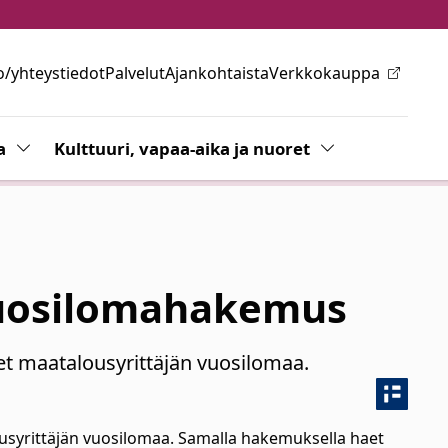
o/yhteystiedot
Palvelut
Ajankohtaista
Verkkokauppa
ovalikkoa
a
Vaihda alasvetovalikkoa
Kulttuuri, vapaa-aika ja nuoret
Vaihda alasvetov
vuosilomahakemus
t maatalousyrittäjän vuosilomaa.
syrittäjän vuosilomaa. Samalla hakemuksella haet