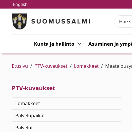
English
Siirry pääsisältöön
Siirry päävalikkoon
Kunta ja hallinto
Vaihda alasvetovalikkoa
Asuminen ja ympä
Etusivu
PTV-kuvaukset
Lomakkeet
Maatalousy
PTV-kuvaukset
Lomakkeet
Palvelupaikat
Palvelut