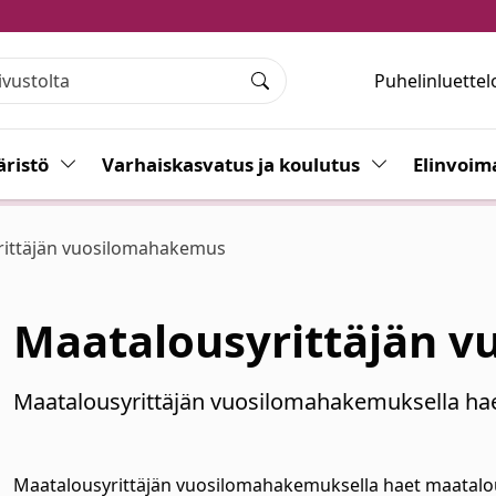
Puhelinluettel
Haku
ristö
Vaihda alasvetovalikkoa
Varhaiskasvatus ja koulutus
Vaihda alasvet
Elinvoim
rittäjän vuosilomahakemus
Maatalousyrittäjän 
Maatalousyrittäjän vuosilomahakemuksella hae
Maatalousyrittäjän vuosilomahakemuksella haet maatalou