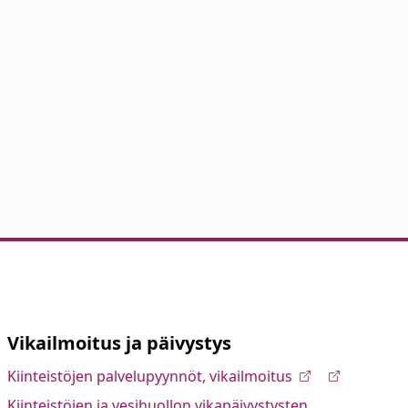
Vikailmoitus ja päivystys
Kiinteistöjen palvelupyynnöt, vikailmoitus
Kiinteistöjen ja vesihuollon vikapäivystysten