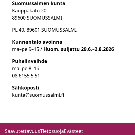
Suomussalmen kunta
Kauppakatu 20
89600 SUOMUSSALMI
PL 40, 89601 SUOMUSSALMI
Kunnantalo avoinna
ma
–
pe 9
–15 /
Huom.
suljettu 29.6.–2.8.2026
Puhelinvaihde
ma
–
pe 8
–16
08 6155 5 51
Sähköposti
kunta@suomussalmi.fi
Saavutettavuus
Tietosuoja
Evästeet