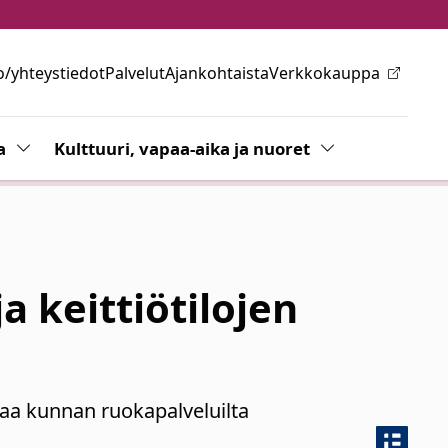
o/yhteystiedot
Palvelut
Ajankohtaista
Verkkokauppa
ovalikkoa
a
Vaihda alasvetovalikkoa
Kulttuuri, vapaa-aika ja nuoret
Vaihda alasvetov
a keittiötilojen
tilaa kunnan ruokapalveluilta