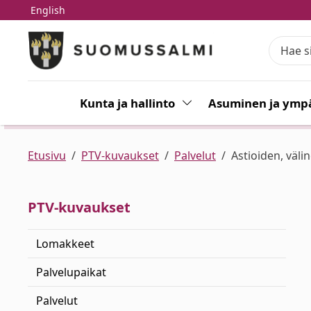
English
Siirry pääsisältöön
Siirry päävalikkoon
Kunta ja hallinto
Vaihda alasvetovalikkoa
Asuminen ja ympä
Etusivu
PTV-kuvaukset
Palvelut
Astioiden, väli
PTV-kuvaukset
Lomakkeet
Palvelupaikat
Palvelut