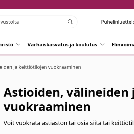
Puhelinluettel
Haku
ristö
Vaihda alasvetovalikkoa
Varhaiskasvatus ja koulutus
Vaihda alasvet
Elinvoim
neiden ja keittiötilojen vuokraaminen
Astioiden, välineiden j
vuokraaminen
Voit vuokrata astiaston tai osia siitä tai keittiö