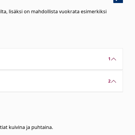
lta, lisäksi on mahdollista vuokrata esimerkiksi
1
2
iat kuivina ja puhtaina.