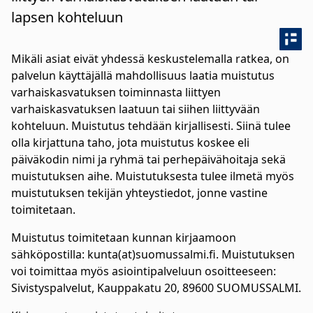
lapsen kohteluun
Mikäli asiat eivät yhdessä keskustelemalla ratkea, on
palvelun käyttäjällä mahdollisuus laatia muistutus
varhaiskasvatuksen toiminnasta liittyen
varhaiskasvatuksen laatuun tai siihen liittyvään
kohteluun. Muistutus tehdään kirjallisesti. Siinä tulee
olla kirjattuna taho, jota muistutus koskee eli
päiväkodin nimi ja ryhmä tai perhepäivähoitaja sekä
muistutuksen aihe. Muistutuksesta tulee ilmetä myös
muistutuksen tekijän yhteystiedot, jonne vastine
toimitetaan.
Muistutus toimitetaan kunnan kirjaamoon
sähköpostilla: kunta(at)suomussalmi.fi. Muistutuksen
voi toimittaa myös asiointipalveluun osoitteeseen:
Sivistyspalvelut, Kauppakatu 20, 89600 SUOMUSSALMI.