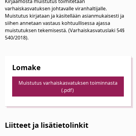
Kirjaamosta muistutus toimitetaan
varhaiskasvatuksen johtavalle viranhaltijalle.
Muistutus kirjataan ja käsitellään asianmukaisesti ja
siihen annetaan vastaus kohtuullisessa ajassa
muistutuksen tekemisestä. (Varhaiskasvatuslaki 54§
540/2018).
Lomake
Muistutus varhaiskasvatuksen toiminnasta
(.pdf)
Liitteet ja lisätietolinkit