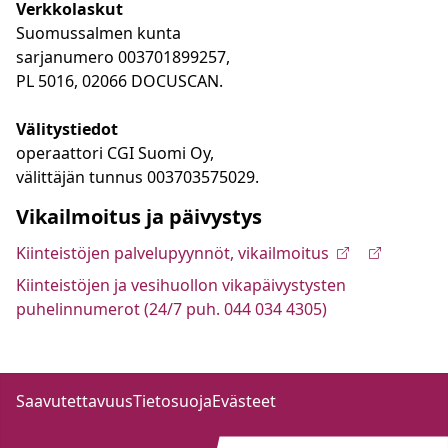
Verkkolaskut
Suomussalmen kunta
sarjanumero 003701899257,
PL 5016, 02066 DOCUSCAN.
Välitystiedot
operaattori CGI Suomi Oy,
välittäjän tunnus 003703575029.
Vikailmoitus ja päivystys
Kiinteistöjen palvelupyynnöt, vikailmoitus
Kiinteistöjen ja vesihuollon vikapäivystysten
puhelinnumerot (24/7 puh. 044 034 4305)
Saavutettavuus
Tietosuoja
Evästeet