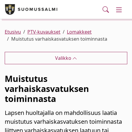
Puhelinluettelo/yhteystiedot
English
Siirry pääsisältöön
Siirry päävalikkoon
Haku
Kunta ja hallinto
Vaihd
Palvelut
Ajankohtaista
Verkkokauppa
Asuminen ja ympäristö
Vaihd
Etusivu
PTV-kuvaukset
Lomakkeet
Muistutus varhaiskasvatuksen toiminnasta
Varhaiskasvatus ja koulutus
Vaihd
Valikko
Elinvoima
Vaihd
Muistutus
Kulttuuri, vapaa-aika ja nuoret
Vaihd
varhaiskasvatuksen
toiminnasta
Lapsen huoltajalla on mahdollisuus laatia
muistutus varhaiskasvatuksen toiminnasta
liittyen varhaiskasvatuksen laatuun tai