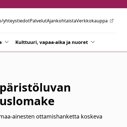
o/yhteystiedot
Palvelut
Ajankohtaista
Verkkokauppa
ovalikkoa
a
Vaihda alasvetovalikkoa
Kulttuuri, vapaa-aika ja nuoret
Vaihda alasvetov
päristöluvan
muslomake
 maa-ainesten ottamishanketta koskeva