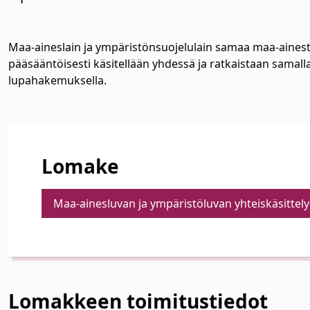
Maa-aineslain ja ympäristönsuojelulain samaa maa-aine
pääsääntöisesti käsitellään yhdessä ja ratkaistaan samalla
lupahakemuksella.
Lomake
Maa-ainesluvan ja ympäristöluvan yhteiskäsitte
Lomakkeen toimitustiedot