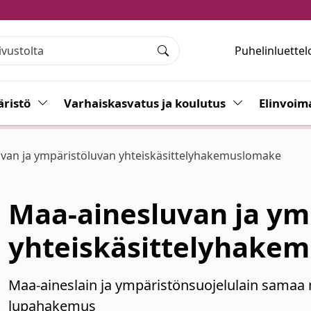
Puhelinluettel
Haku
ristö
Vaihda alasvetovalikkoa
Varhaiskasvatus ja koulutus
Vaihda alasvet
Elinvoim
van ja ympäristöluvan yhteiskäsittelyhakemuslomake
Maa-ainesluvan ja ym
yhteiskäsittelyhake
Maa-aineslain ja ympäristönsuojelulain samaa
lupahakemus