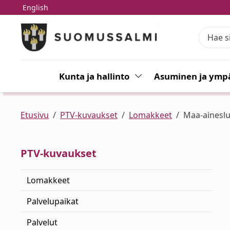
English
Siirry pääsisältöön
Siirry päävalikkoon
Kunta ja hallinto
Vaihda alasvetovalikkoa
Asuminen ja ympä
Etusivu
PTV-kuvaukset
Lomakkeet
Maa-aineslu
PTV-kuvaukset
Lomakkeet
Palvelupaikat
Palvelut