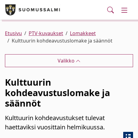
Puhelinluettelo/yhteystiedot
English
Siirry pääsisältöön
Siirry päävalikkoon
Haku
Kunta ja hallinto
Vaihd
Palvelut
Ajankohtaista
Verkkokauppa
Asuminen ja ympäristö
Vaihd
Etusivu
PTV-kuvaukset
Lomakkeet
Kulttuurin kohdeavustuslomake ja säännöt
Varhaiskasvatus ja koulutus
Vaihd
Valikko
Elinvoima
Vaihd
Kulttuurin
Kulttuuri, vapaa-aika ja nuoret
Vaihd
kohdeavustuslomake ja
säännöt
Kulttuurin kohdeavustukset tulevat
haettaviksi vuosittain helmikuussa.