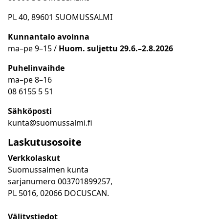
PL 40, 89601 SUOMUSSALMI
Kunnantalo avoinna
ma
–
pe 9
–15 /
Huom.
suljettu 29.6.–2.8.2026
Puhelinvaihde
ma
–
pe 8
–16
08 6155 5 51
Sähköposti
kunta@suomussalmi.fi
Laskutusosoite
Verkkolaskut
Suomussalmen kunta
sarjanumero 003701899257,
PL 5016, 02066 DOCUSCAN.
Välitystiedot