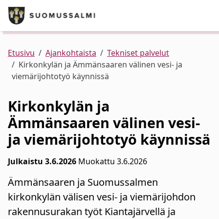
Puhelinluettelo/yhteystiedot
Siirry pääsisältöön
Siirry päävalikkoon
Kunta ja hallinto
Palvelut
Ajankohtaista
Verkkokauppa
Asuminen ja ympäristö
Etusivu
Ajankohtaista
Tekniset palvelut
Kirkonkylän ja Ämmänsaaren välinen vesi- ja
viemärijohtotyö käynnissä
Varhaiskasvatus ja koulutus
Kirkonkylän ja
Elinvoima
Ämmänsaaren välinen vesi-
ja viemärijohtotyö käynnissä
Kulttuuri, vapaa-aika ja nuoret
Julkaistu 3.6.2026
Muokattu 3.6.2026
Ämmänsaaren ja Suomussalmen
kirkonkylän välisen vesi- ja viemärijohdon
rakennusurakan työt Kiantajärvellä ja