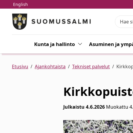
English
Siirry pääsisältöön
Siirry päävalikkoon
Kunta ja hallinto
Vaihda alasvetovalikkoa
Asuminen ja ympä
Etusivu
Ajankohtaista
Tekniset palvelut
Kirkko
Kirkkopuis
Julkaistu 4.6.2026
Muokattu 4