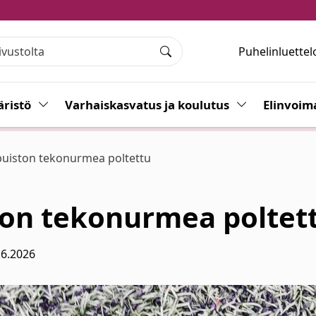
Puhelinluettel
Haku
ristö
Vaihda alasvetovalikkoa
Varhaiskasvatus ja koulutus
Vaihda alasvet
Elinvoim
puiston tekonurmea poltettu
ton tekonurmea poltet
.6.2026