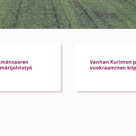
Ämmänsaaren
Vanhan Kurimon 
iemärijohtotyö
vuokraaminen kilp