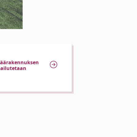
päärakennuksen
ailutetaan