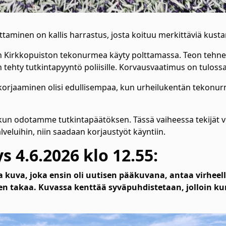
aminen on kallis harrastus, josta koituu merkittäviä kusta
 on Kirkkopuiston tekonurmea käyty polttamassa. Teon tehnee
tehty tutkintapyyntö poliisille. Korvausvaatimus on tulossa
 korjaaminen olisi edullisempaa, kun urheilukentän tekonu
kun odotamme tutkintapäätöksen. Tässä vaiheessa tekijät vo
alveluihin, niin saadaan korjaustyöt käyntiin.
s 4.6.2026 klo 12.55:
a kuva, joka ensin oli uutisen pääkuvana, antaa virheel
n takaa. Kuvassa kenttää syväpuhdistetaan, jolloin k