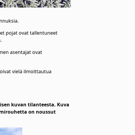
nnuksia.
t pojat ovat tallentuneet
.
rmen asentajat ovat
ivat vielä ilmoittautua
lisen kuvan tilanteesta. Kuva
umirouhetta on noussut