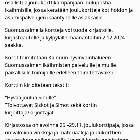
osallistua joulukorttikampanjaan Joulupostia
ikäihmisille, jossa kerätään joulukortteja kotihoidon ja
asumispalvelujen ikääntyneille asiakkaille.
Suomussalmella kortteja voi tuoda kirjastolle,
kirjastoautolle ja kylpylälle maanantaihin 2.12.2024
saakka.
Kortit toimitetaan Kainuun hyvinvointialueen
Suomussalmen ikäihmisten palveluille ja muille
paikallisille toimijoille edelleen toimitettavaksi.
Korttiin kirjoitetaan tekstit:
“Hyvää joulua Sinulle”
“Toivottavat Siskot ja Simot sekä kortin
kirjoittaja/kirjoittajat”
Kirjastossa on avoinna 25.–29.11. joulukorttipaja, jossa
on valmiina vinkkejä ja materiaaleja joulukorttien