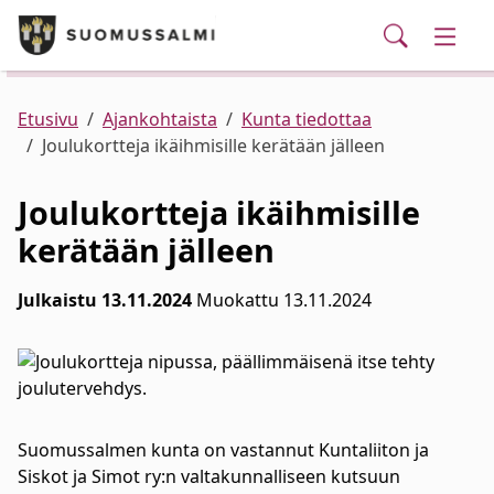
Puhelinluettelo/yhteystiedot
English
Siirry pääsisältöön
Siirry päävalikkoon
Haku
Kunta ja hallinto
Vaihd
Palvelut
Ajankohtaista
Verkkokauppa
Asuminen ja ympäristö
Vaihd
Etusivu
Ajankohtaista
Kunta tiedottaa
Joulukortteja ikäihmisille kerätään jälleen
Varhaiskasvatus ja koulutus
Vaihd
Joulukortteja ikäihmisille
kerätään jälleen
Elinvoima
Vaihd
Julkaistu 13.11.2024
Muokattu 13.11.2024
Kulttuuri, vapaa-aika ja nuoret
Vaihd
Suomussalmen kunta on vastannut Kuntaliiton ja
Siskot ja Simot ry:n valtakunnalliseen kutsuun