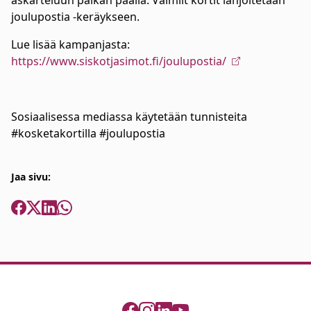
askarteluun paikan päällä. Valmiit kortit lahjoitetaan
joulupostia -keräykseen.
Lue lisää kampanjasta:
https://www.siskotjasimot.fi/joulupostia/
Sosiaalisessa mediassa käytetään tunnisteita
#kosketakortilla #joulupostia
Jaa sivu: