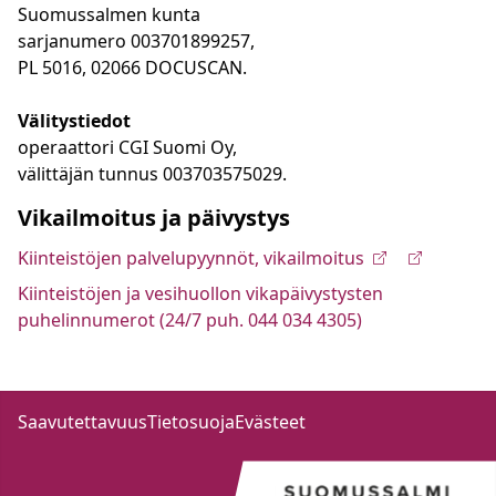
Suomussalmen kunta
sarjanumero 003701899257,
PL 5016, 02066 DOCUSCAN.
Välitystiedot
operaattori CGI Suomi Oy,
välittäjän tunnus 003703575029.
Vikailmoitus ja päivystys
Kiinteistöjen palvelupyynnöt, vikailmoitus
Kiinteistöjen ja vesihuollon vikapäivystysten
puhelinnumerot (24/7 puh. 044 034 4305)
Saavutettavuus
Tietosuoja
Evästeet