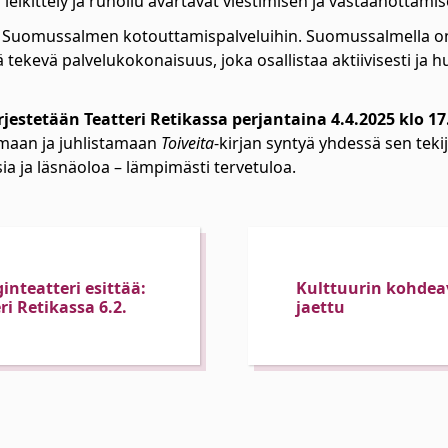
llä leikittely ja runoilu avartavat viestimisen ja vastaanottam
s Suomussalmen kotouttamispalveluihin. Suomussalmella o
 tekevä palvelukokonaisuus, joka osallistaa aktiivisesti ja h
rjestetään Teatteri Retikassa perjantaina 4.4.2025 klo 17
maan ja juhlistamaan
Toiveita
-kirjan syntyä yhdessä sen teki
sia ja läsnäoloa – lämpimästi tervetuloa.
nteatteri esittää:
Kulttuurin kohdea
ri Retikassa 6.2.
jaettu