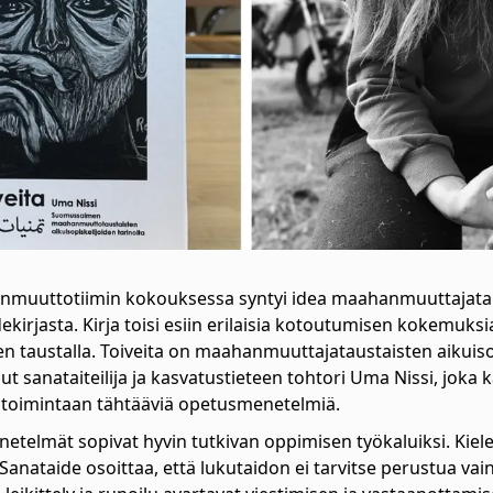
uttotiimin kokouksessa syntyi idea maahanmuuttajataust
ekirjasta. Kirja toisi esiin erilaisia kotoutumisen kokemuksi
en taustalla. Toiveita on maahanmuuttajataustaisten aikuiso
ut sanataiteilija ja kasvatustieteen tohtori Uma Nissi, joka
ja toimintaan tähtääviä opetusmenetelmiä.
telmät sopivat hyvin tutkivan oppimisen työkaluiksi. Kiel
 Sanataide osoittaa, että lukutaidon ei tarvitse perustua vain 