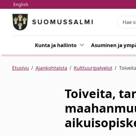
English
Siirry pääsisältöön
Siirry päävalikkoon
Kunta ja hallinto
Vaihda alasvetovalikkoa
Asuminen ja ympä
Etusivu
Ajankohtaista
Kulttuuripalvelut
Toiveit
Toiveita, ta
maahanmuut
aikuisopisk