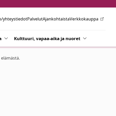
o/yhteystiedot
Palvelut
Ajankohtaista
Verkkokauppa
ovalikkoa
a
Vaihda alasvetovalikkoa
Kulttuuri, vapaa-aika ja nuoret
Vaihda alasvetov
n elämästä.