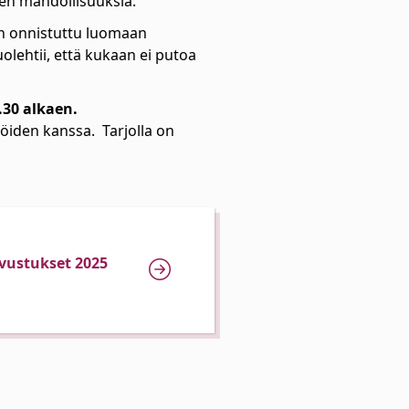
isen mahdollisuuksia.
n onnistuttu luomaan
uolehtii, että kukaan ei putoa
.30 alkaen.
jöiden kanssa. Tarjolla on
vustukset 2025