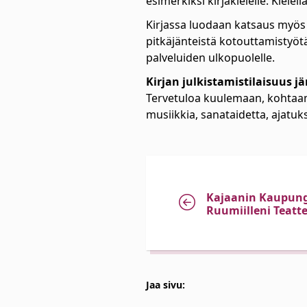
esimerkiksi kirjakielelle. Kiele
Kirjassa luodaan katsaus myö
pitkäjänteistä kotouttamistyötä
palveluiden ulkopuolelle.
Kirjan julkistamistilaisuus jä
Tervetuloa kuulemaan, kohtaa
musiikkia, sanataidetta, ajatuk
Kajaanin Kaupungi
Ruumiilleni Teatte
Jaa sivu: