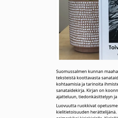
Suomussalmen kunnan maahanmu
teksteistä koottavasta sanataid
kohtaamisia ja tarinoita ihmist
sanataidekirja. Kirjan on koonn
ajatteluun, tiedonkäsittelyyn 
Luovuutta ruokkivat opetusmene
kielitietoisuuden herättelijänä.