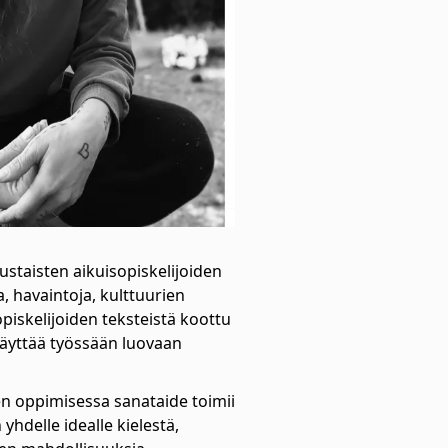
aisten aikuisopiskelijoiden
a, havaintoja, kulttuurien
piskelijoiden teksteistä koottu
 käyttää työssään luovaan
en oppimisessa sanataide toimii
yhdelle idealle kielestä,