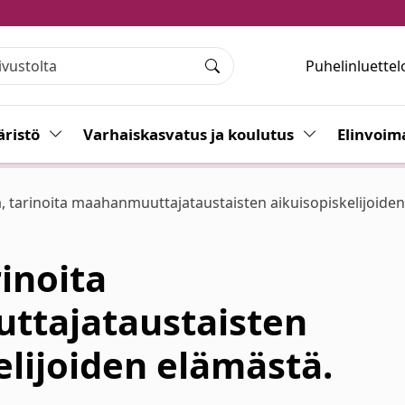
Puhelinluettel
Haku
ristö
Vaihda alasvetovalikkoa
Varhaiskasvatus ja koulutus
Vaihda alasvet
Elinvoim
a, tarinoita maahanmuuttajataustaisten aikuisopiskelijoide
rinoita
tajataustaisten
elijoiden elämästä.