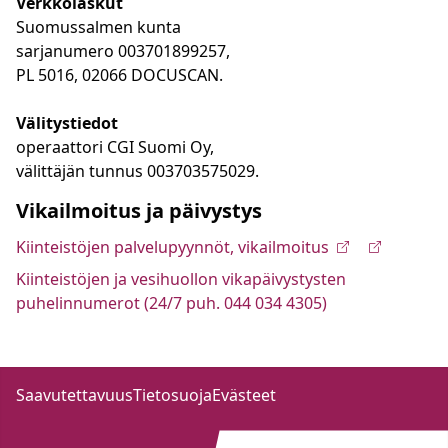
Verkkolaskut
Suomussalmen kunta
sarjanumero 003701899257,
PL 5016, 02066 DOCUSCAN.
Välitystiedot
operaattori CGI Suomi Oy,
välittäjän tunnus 003703575029.
Vikailmoitus ja päivystys
Kiinteistöjen palvelupyynnöt, vikailmoitus
Kiinteistöjen ja vesihuollon vikapäivystysten
puhelinnumerot (24/7 puh. 044 034 4305)
Saavutettavuus
Tietosuoja
Evästeet