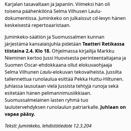
Karjalan tasavaltaan ja Japaniin. Viimeksi hän oli
toisena päähenkilönä Selma Vilhusen Laulu-
dokumentissa. Juminkeko on julkaissut cd-levyn hänen
keskeisestä repertoaaristaan.
Juminkeko-säätiön ja Suomussalmen kunnan
järjestämä kansalaisjuhla pidetään
Teatteri Retikassa
tiistaina 2.4. Klo 18.
Ohjelmassa kirjailija Markku
Nieminen kertoo Jussi Huovisesta perinteentaitajana ja
Suomen Oscar-ehdokkaana ollut elokuvaohjaaja
Selma Vilhunen
Laulu
-elokuvan tekovaiheista. Jussilta
tallennettua runolaulua esittää Pekka Huttu-Hiltunen.
Juhlassa lausutaan vielä Jussista tehtyjä runoja sekä
esitetään hänen pelimannimusiikkiaan.
Suomussalmelainen lasten ryhmä tuo
laulutervehdyksen runolaulun patriarkalle.
Juhlaan on
vapaa pääsy.
Teksti: Juminkeko, lehdistötiedote 12.3.204