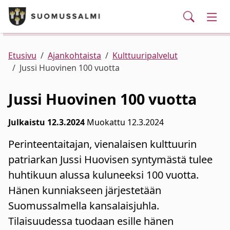
Puhelinluettelo/yhteystiedot
English
Siirry pääsisältöön
Siirry päävalikkoon
Haku
Kunta ja hallinto
Vaih
Palvelut
Ajankohtaista
Verkkokauppa
Asuminen ja ympäristö
Vaih
Etusivu
Ajankohtaista
Kulttuuripalvelut
Jussi Huovinen 100 vuotta
Varhaiskasvatus ja koulutus
Vaih
Jussi Huovinen 100 vuotta
Elinvoima
Vaih
Julkaistu 12.3.2024
Muokattu 12.3.2024
Perinteentaitajan, vienalaisen kulttuurin
Kulttuuri, vapaa-aika ja nuoret
Vaih
patriarkan Jussi Huovisen syntymästä tulee
huhtikuun alussa kuluneeksi 100 vuotta.
Hänen kunniakseen järjestetään
Suomussalmella kansalaisjuhla.
Tilaisuudessa tuodaan esille hänen