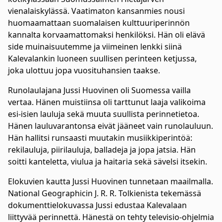
vienalaiskylässä. Vaatimaton kansanmies nousi
huomaamattaan suomalaisen kulttuuriperinnön
kannalta korvaamattomaksi henkilöksi. Hän oli elävä
side muinaisuutemme ja viimeinen lenkki siinä
Kalevalankin luoneen suullisen perinteen ketjussa,
joka ulottuu jopa vuosituhansien taakse.
Runolaulajana Jussi Huovinen oli Suomessa vailla
vertaa. Hänen muistiinsa oli tarttunut laaja valikoima
esi-isien lauluja sekä muuta suullista perinnetietoa.
Hänen lauluvarantonsa eivät jääneet vain runolauluun.
Hän hallitsi runsaasti muutakin musiikkiperintöä:
rekilauluja, piirilauluja, balladeja ja jopa jatsia. Hän
soitti kanteletta, viulua ja haitaria sekä sävelsi itsekin.
Elokuvien kautta Jussi Huovinen tunnetaan maailmalla.
National Geographicin J. R. R. Tolkienista tekemässä
dokumenttielokuvassa Jussi edustaa Kalevalaan
liittyvää perinnettä. Hänestä on tehty televisio-ohjelmia